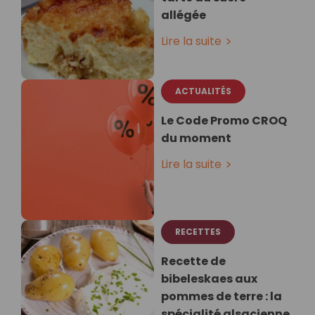
allégée
Lire la suite
ACTUALITÉS
Le Code Promo CROQ
du moment
Lire la suite
RECETTES
Recette de
bibeleskaes aux
pommes de terre : la
spécialité alsacienne