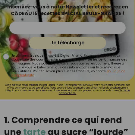
Inscrivez-vous à notre Newsletter et recevez en
CADEAU 15 recettes SPÉCIAL BRÛLE-GRAISSE !
Je télécharge
Je consens à ce que la société Digital Prisma Players analyse le taux
d'ouverture des courriels pour mesurer et optimiser les performances des
campagnes. Nous pourrons savoir si vous ouvrez les courriels, l'heure à
laquelle vous le faites ainsi que des informations sur le terminal que
vous utilisez. Pour en savoir plus sur ces traceurs, voir notre
politique de
confidentialité
.
Votre adresse email sera utilisée par Digital Prisma Playerspour vous envoyer votre newsletter contenant des
offres commerciales personnalisées. Vous pourrez vous désinscrire en utilisant le lien de désabonnement
intégré dans la newsletter. Pour en savoir plus et exercer vos droits, prenez connaissance de notre
Charte de
Confidentialité.
1. Comprendre ce qui rend
une
tarte
au sucre “lourde”