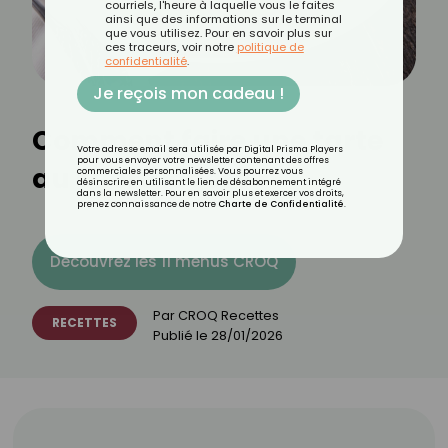
courriels, l'heure à laquelle vous le faites
ainsi que des informations sur le terminal
que vous utilisez. Pour en savoir plus sur
ces traceurs, voir notre
politique de
confidentialité
.
Je reçois mon cadeau !
Comment faire une tarte
Votre adresse email sera utilisée par Digital Prisma Players
pour vous envoyer votre newsletter contenant des offres
au sucre légère ?
commerciales personnalisées. Vous pourrez vous
désinscrire en utilisant le lien de désabonnement intégré
dans la newsletter. Pour en savoir plus et exercer vos droits,
prenez connaissance de notre
Charte de Confidentialité
.
Découvrez les 11 menus CROQ
Par
CROQ Recettes
RECETTES
Publié le
28/01/2026