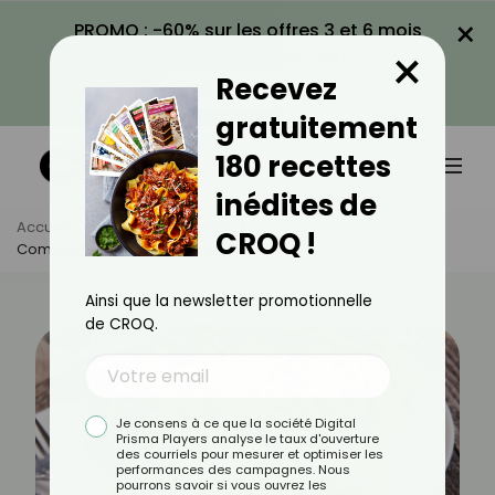
×
PROMO : -60% sur les offres 3 et 6 mois
×
avec le code CROQ60
Recevez
VOIR LA PROMO
gratuitement
180 recettes
inédites de
Accueil
Actus
Recettes
CROQ !
Comment Faire Une Tarte Au Sucre Légère ?
Ainsi que la newsletter promotionnelle
de CROQ.
Je consens à ce que la société Digital
Prisma Players analyse le taux d'ouverture
des courriels pour mesurer et optimiser les
performances des campagnes. Nous
pourrons savoir si vous ouvrez les