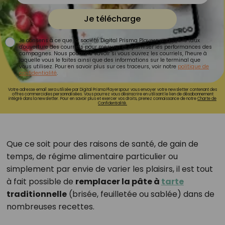
Je télécharge
Je consens à ce que la société Digital Prisma Players analyse le taux
d'ouverture des courriels pour mesurer et optimiser les performances des
campagnes. Nous pourrons savoir si vous ouvrez les courriels, l'heure à
laquelle vous le faites ainsi que des informations sur le terminal que
vous utilisez. Pour en savoir plus sur ces traceurs, voir notre
politique de
confidentialité
.
Votre adresse email sera utilisée par Digital Prisma Playerspour vous envoyer votre newsletter contenant des
offres commerciales personnalisées. Vous pourrez vous désinscrire en utilisant le lien de désabonnement
intégré dans la newsletter. Pour en savoir plus et exercer vos droits, prenez connaissance de notre
Charte de
Confidentialité.
Que ce soit pour des raisons de santé, de gain de
temps, de régime alimentaire particulier ou
simplement par envie de varier les plaisirs, il est tout
à fait possible de
remplacer la pâte à
tarte
traditionnelle
(brisée, feuilletée ou sablée) dans de
nombreuses recettes.