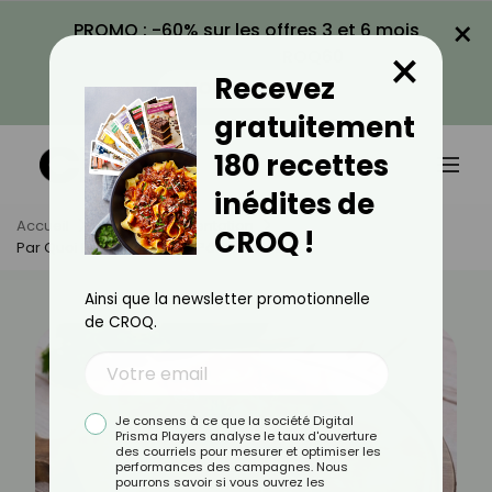
×
PROMO : -60% sur les offres 3 et 6 mois
×
avec le code CROQ60
Recevez
VOIR LA PROMO
gratuitement
180 recettes
inédites de
Accueil
Actus
Alimentation
CROQ !
Par Quoi Remplacer Une Pâte À Tarte ?
Ainsi que la newsletter promotionnelle
de CROQ.
Je consens à ce que la société Digital
Prisma Players analyse le taux d'ouverture
des courriels pour mesurer et optimiser les
performances des campagnes. Nous
pourrons savoir si vous ouvrez les