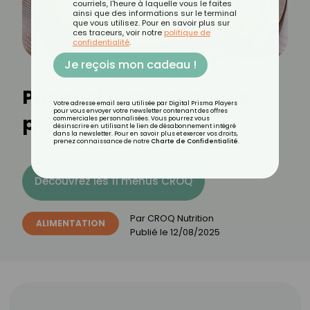
courriels, l'heure à laquelle vous le faites
ainsi que des informations sur le terminal
que vous utilisez. Pour en savoir plus sur
ces traceurs, voir notre
politique de
confidentialité
.
Je reçois mon cadeau !
Par quoi remplacer une
Votre adresse email sera utilisée par Digital Prisma Players
pour vous envoyer votre newsletter contenant des offres
pâte à tarte ?
commerciales personnalisées. Vous pourrez vous
désinscrire en utilisant le lien de désabonnement intégré
dans la newsletter. Pour en savoir plus et exercer vos droits,
prenez connaissance de notre
Charte de Confidentialité
.
Découvrez les 11 menus CROQ
Par
CROQ Nutrition
ALIMENTATION
Publié le
12/08/2025