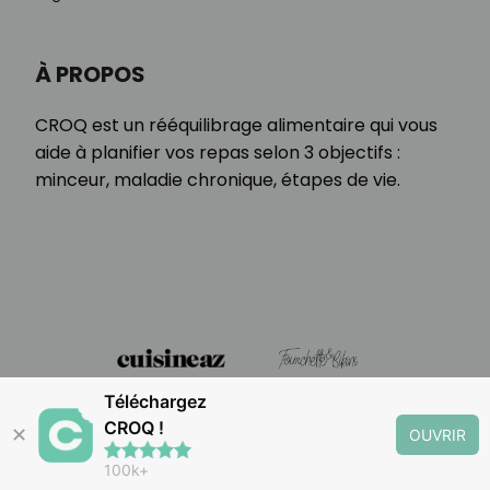
À PROPOS
CROQ est un rééquilibrage alimentaire qui vous
aide à planifier vos repas selon 3 objectifs :
minceur, maladie chronique, étapes de vie.
Téléchargez
CROQ !
✕
OUVRIR
100k+