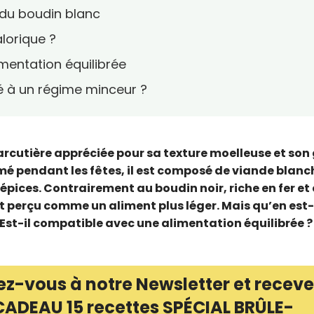
e du boudin blanc
alorique ?
imentation équilibrée
té à un régime minceur ?
arcutière appréciée pour sa texture moelleuse et son
é pendant les fêtes, il est composé de viande blanc
d'épices. Contrairement au boudin noir, riche en fer et
t perçu comme un aliment plus léger. Mais qu’en est-
 Est-il compatible avec une alimentation équilibrée ?
ez-vous à notre Newsletter et receve
CADEAU 15 recettes SPÉCIAL BRÛLE-