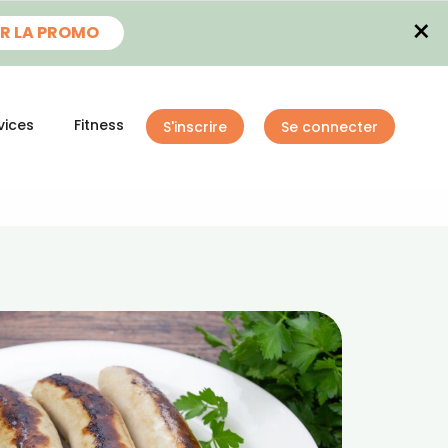
×
R LA PROMO
vices
Fitness
S'inscrire
Se connecter