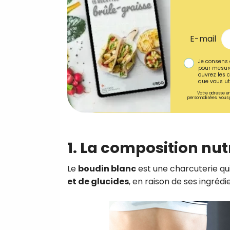
E-mail
Je consens 
pour mesure
ouvrez les c
que vous uti
Votre adresse em
personnalisées. Vous 
1. La composition nut
Le
boudin blanc
est une charcuterie qu
et de glucides
, en raison de ses ingrédie