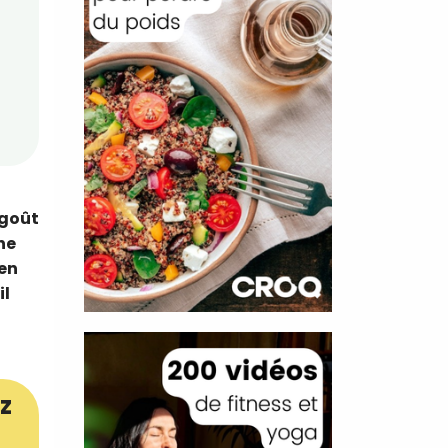
 goût
he
 en
il
z