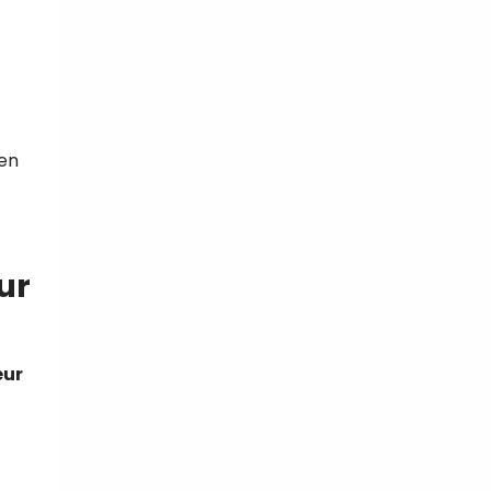
 en
ur
eur