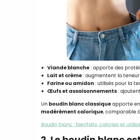
Viande blanche
: apporte des protéi
Lait et crème
: augmentent la teneur e
Farine ou amidon
: utilisés pour la t
Œufs et assaisonnements
: ajouten
Un
boudin blanc classique
apporte en
modérément calorique
, comparable à
Boudin blanc : bienfaits, calories et utilis
2. Le boudin blanc est