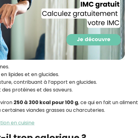
CROQ.
Je consens à ce que la société Digi
Prisma Players analyse le taux d'ou
des courriels pour mesurer et optim
performances des campagnes. No
pourrons savoir si vous ouvrez les co
l'heure à laquelle vous le faites ains
nes.
des informations sur le terminal qu
utilisez. Pour en savoir plus sur ces 
n lipides et en glucides.
voir notre
politique de confidentialit
exture, contribuant à l’apport en glucides.
t des protéines et des saveurs.
Je reçois mon cadeau !
viron
250 à 300 kcal pour 100 g
, ce qui en fait un aliment
Votre adresse email sera utilisée par Digital Prisma Playe
 certaines viandes grasses ou charcuteries.
envoyer votre newsletter contenant des offres commercial
personnalisées. Vous pourrez vous désinscrire en utilisan
désabonnement intégré dans la newsletter. Pour en savoi
ation en cuisine
exercer vos droits, prenez connaissance de notre
Charte 
Confidentialité
.
-il trop calorique ?