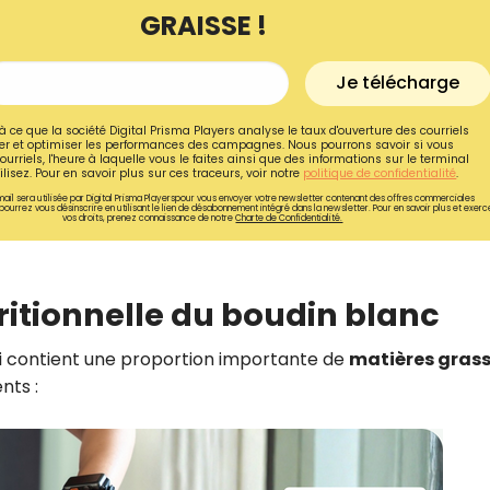
GRAISSE !
Je télécharge
à ce que la société Digital Prisma Players analyse le taux d'ouverture des courriels
r et optimiser les performances des campagnes. Nous pourrons savoir si vous
ourriels, l'heure à laquelle vous le faites ainsi que des informations sur le terminal
lisez. Pour en savoir plus sur ces traceurs, voir notre
politique de confidentialité
.
ail sera utilisée par Digital Prisma Playerspour vous envoyer votre newsletter contenant des offres commerciales
pourrez vous désinscrire en utilisant le lien de désabonnement intégré dans la newsletter. Pour en savoir plus et exerc
vos droits, prenez connaissance de notre
Charte de Confidentialité.
ritionnelle du boudin blanc
Recevez gratuitemen
i contient une proportion importante de
matières gras
nts :
recettes inédites de
!
Ainsi que la newsletter promotio