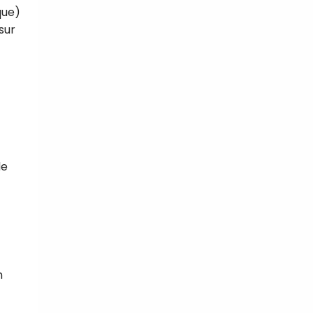
que)
sur
de
n