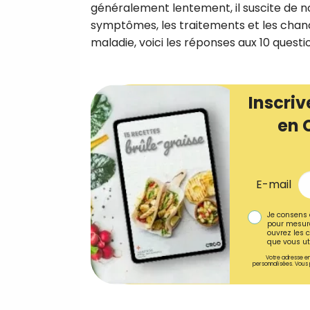
généralement lentement, il suscite de n
symptômes, les traitements et les chan
maladie, voici les réponses aux 10 quest
Inscriv
en 
E-mail
Je consens 
pour mesure
ouvrez les c
que vous uti
Votre adresse em
personnalisées. Vous 