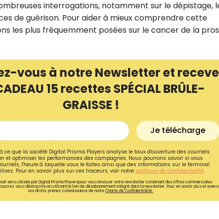
ombreuses interrogations, notamment sur le dépistage, l
ces de guérison. Pour aider à mieux comprendre cette
ions les plus fréquemment posées sur le cancer de la pros
ez-vous à notre Newsletter et receve
CADEAU 15 recettes SPÉCIAL BRÛLE-
GRAISSE !
Je télécharge
à ce que la société Digital Prisma Players analyse le taux d'ouverture des courriels
r et optimiser les performances des campagnes. Nous pourrons savoir si vous
Recevez gratuitemen
ourriels, l'heure à laquelle vous le faites ainsi que des informations sur le terminal
lisez. Pour en savoir plus sur ces traceurs, voir notre
politique de confidentialité
.
recettes inédites de
ail sera utilisée par Digital Prisma Playerspour vous envoyer votre newsletter contenant des offres commerciales
pourrez vous désinscrire en utilisant le lien de désabonnement intégré dans la newsletter. Pour en savoir plus et exerc
!
vos droits, prenez connaissance de notre
Charte de Confidentialité.
Ainsi que la newsletter promotio