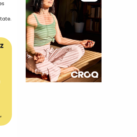
es
tate.
z
×
t 180
 CROQ
er
nnelle de