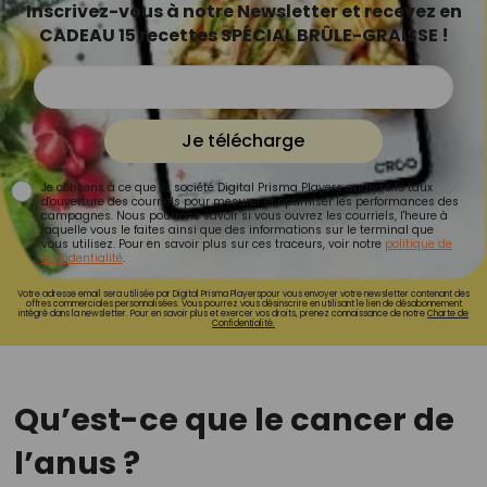
Inscrivez-vous à notre Newsletter et recevez en
CADEAU 15 recettes SPÉCIAL BRÛLE-GRAISSE !
Je télécharge
Je consens à ce que la société Digital Prisma Players analyse le taux
d'ouverture des courriels pour mesurer et optimiser les performances des
campagnes. Nous pourrons savoir si vous ouvrez les courriels, l'heure à
laquelle vous le faites ainsi que des informations sur le terminal que
vous utilisez. Pour en savoir plus sur ces traceurs, voir notre
politique de
confidentialité
.
Votre adresse email sera utilisée par Digital Prisma Playerspour vous envoyer votre newsletter contenant des
offres commerciales personnalisées. Vous pourrez vous désinscrire en utilisant le lien de désabonnement
intégré dans la newsletter. Pour en savoir plus et exercer vos droits, prenez connaissance de notre
Charte de
Confidentialité.
Qu’est-ce que le cancer de
l’anus ?