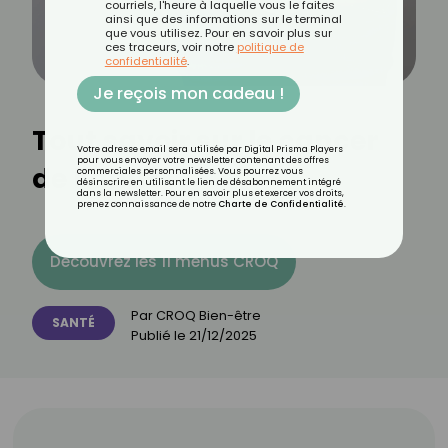
courriels, l'heure à laquelle vous le faites
ainsi que des informations sur le terminal
que vous utilisez. Pour en savoir plus sur
ces traceurs, voir notre
politique de
confidentialité
.
Je reçois mon cadeau !
Tout savoir sur le cancer
Votre adresse email sera utilisée par Digital Prisma Players
pour vous envoyer votre newsletter contenant des offres
de l’anus
commerciales personnalisées. Vous pourrez vous
désinscrire en utilisant le lien de désabonnement intégré
dans la newsletter. Pour en savoir plus et exercer vos droits,
prenez connaissance de notre
Charte de Confidentialité
.
Découvrez les 11 menus CROQ
Par
CROQ Bien-être
SANTÉ
Publié le
21/12/2025