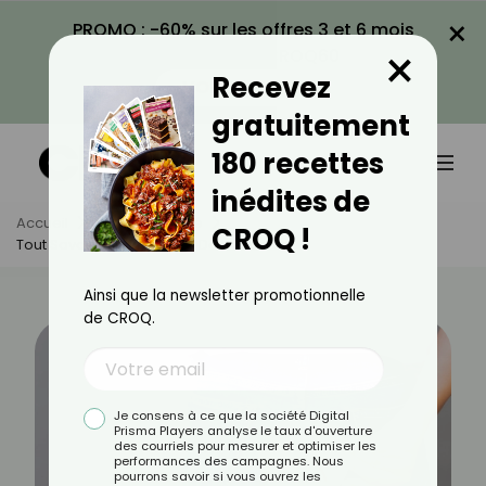
×
PROMO : -60% sur les offres 3 et 6 mois
×
avec le code CROQ60
Recevez
VOIR LA PROMO
gratuitement
180 recettes
inédites de
Accueil
Actus
Santé
CROQ !
Tout Savoir Sur Le Cancer De L’anus
Ainsi que la newsletter promotionnelle
de CROQ.
Je consens à ce que la société Digital
Prisma Players analyse le taux d'ouverture
des courriels pour mesurer et optimiser les
performances des campagnes. Nous
pourrons savoir si vous ouvrez les