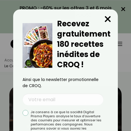
×
PROMO : -60% sur les offres 3 et 6 mois
×
avec le code CROQ60
Recevez
VOIR LA PROMO
gratuitement
180 recettes
inédites de
Accueil
Actus
Alimentation
CROQ !
Le Carvi Peut-Il Aider À Maigrir ?
Ainsi que la newsletter promotionnelle
de CROQ.
Je consens à ce que la société Digital
Prisma Players analyse le taux d'ouverture
des courriels pour mesurer et optimiser les
performances des campagnes. Nous
pourrons savoir si vous ouvrez les