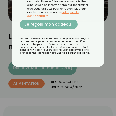
courriels, l'heure à laquelle vous le faites
ainsi que des informations sur le terminal
que vous utilisez. Pour en savoir plus sur
ces traceurs, voir notre
politique de
confidentialité
.
Je reçois mon cadeau !
Le carvi peut-il aider à
Votre adresse email sera utilisée par Digital Prisma Players
pour vous envoyer votre newsletter contenant des offres
maigrir ?
commerciales personnalisées. Vous pourrez vous
désinscrire en utilisant le lien de désabonnement intégré
dans la newsletter. Pour en savoir plus et exercer vos droits,
prenez connaissance de notre
Charte de Confidentialité
.
Découvrez les 11 menus CROQ
Par
CROQ Cuisine
ALIMENTATION
Publié le
15/04/2025