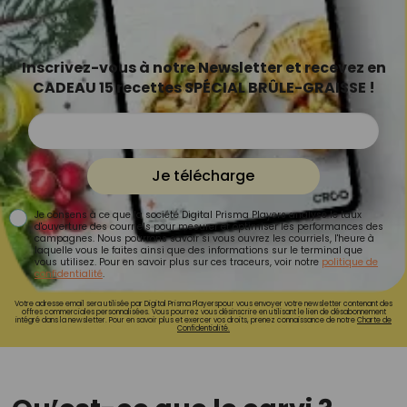
Inscrivez-vous à notre Newsletter et recevez en
CADEAU 15 recettes SPÉCIAL BRÛLE-GRAISSE !
Je télécharge
Je consens à ce que la société Digital Prisma Players analyse le taux
d'ouverture des courriels pour mesurer et optimiser les performances des
campagnes. Nous pourrons savoir si vous ouvrez les courriels, l'heure à
laquelle vous le faites ainsi que des informations sur le terminal que
vous utilisez. Pour en savoir plus sur ces traceurs, voir notre
politique de
confidentialité
.
Votre adresse email sera utilisée par Digital Prisma Playerspour vous envoyer votre newsletter contenant des
offres commerciales personnalisées. Vous pourrez vous désinscrire en utilisant le lien de désabonnement
intégré dans la newsletter. Pour en savoir plus et exercer vos droits, prenez connaissance de notre
Charte de
Confidentialité.