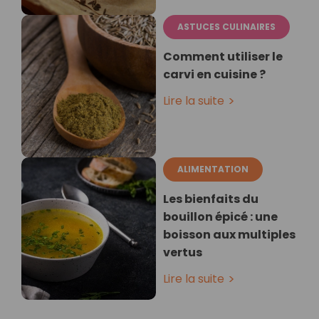
ASTUCES CULINAIRES
Comment utiliser le
carvi en cuisine ?
Lire la suite
ALIMENTATION
Les bienfaits du
bouillon épicé : une
boisson aux multiples
vertus
Lire la suite