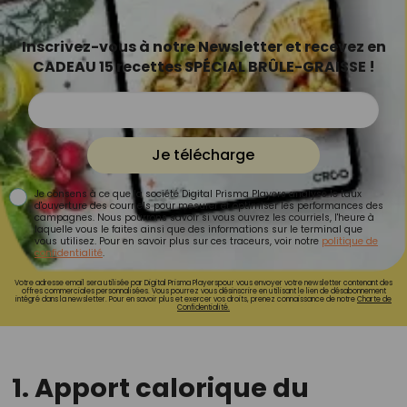
Inscrivez-vous à notre Newsletter et recevez en
CADEAU 15 recettes SPÉCIAL BRÛLE-GRAISSE !
Je télécharge
Je consens à ce que la société Digital Prisma Players analyse le taux
d'ouverture des courriels pour mesurer et optimiser les performances des
campagnes. Nous pourrons savoir si vous ouvrez les courriels, l'heure à
laquelle vous le faites ainsi que des informations sur le terminal que
vous utilisez. Pour en savoir plus sur ces traceurs, voir notre
politique de
confidentialité
.
Votre adresse email sera utilisée par Digital Prisma Playerspour vous envoyer votre newsletter contenant des
offres commerciales personnalisées. Vous pourrez vous désinscrire en utilisant le lien de désabonnement
intégré dans la newsletter. Pour en savoir plus et exercer vos droits, prenez connaissance de notre
Charte de
Confidentialité.
1. Apport calorique du