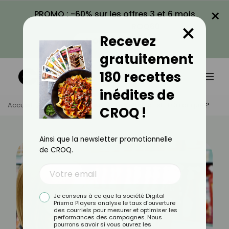
×
PROMO : -60% sur les offres 3 et 6 mois
×
avec le code CROQ60
Recevez
VOIR LA PROMO
gratuitement
180 recettes
inédites de
Accueil
Actus
Minceur
Le Ketchup Est-Il Calorique ?
CROQ !
Ainsi que la newsletter promotionnelle
de CROQ.
Je consens à ce que la société Digital
Prisma Players analyse le taux d'ouverture
des courriels pour mesurer et optimiser les
performances des campagnes. Nous
pourrons savoir si vous ouvrez les