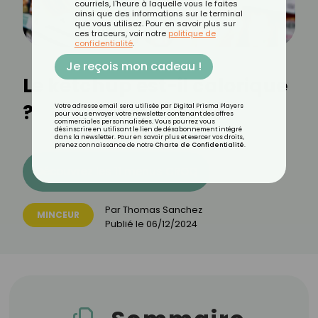
courriels, l'heure à laquelle vous le faites
ainsi que des informations sur le terminal
que vous utilisez. Pour en savoir plus sur
ces traceurs, voir notre
politique de
confidentialité
.
Je reçois mon cadeau !
Le ketchup est-il calorique
?
Votre adresse email sera utilisée par Digital Prisma Players
pour vous envoyer votre newsletter contenant des offres
commerciales personnalisées. Vous pourrez vous
désinscrire en utilisant le lien de désabonnement intégré
dans la newsletter. Pour en savoir plus et exercer vos droits,
prenez connaissance de notre
Charte de Confidentialité
.
Découvrez les 11 menus CROQ
Par
Thomas Sanchez
MINCEUR
Publié le
06/12/2024