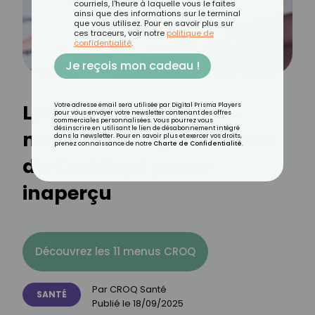
courriels, l'heure à laquelle vous le faites
ainsi que des informations sur le terminal
que vous utilisez. Pour en savoir plus sur
ces traceurs, voir notre
politique de
confidentialité
.
Je reçois mon cadeau !
Le variant Stratus : un
Votre adresse email sera utilisée par Digital Prisma Players
pour vous envoyer votre newsletter contenant des offres
commerciales personnalisées. Vous pourrez vous
désinscrire en utilisant le lien de désabonnement intégré
nouveau visage insidieux
dans la newsletter. Pour en savoir plus et exercer vos droits,
prenez connaissance de notre
Charte de Confidentialité
.
du Covid qui passe
inaperçu
Découvrez les 11 menus CROQ
Par
CROQ Santé
SANTÉ
Publié le
18/09/2025