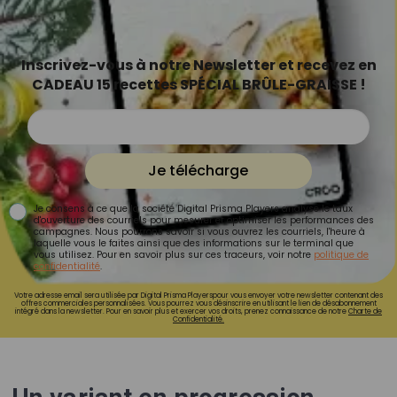
Inscrivez-vous à notre Newsletter et recevez en
CADEAU 15 recettes SPÉCIAL BRÛLE-GRAISSE !
Je télécharge
Je consens à ce que la société Digital Prisma Players analyse le taux
d'ouverture des courriels pour mesurer et optimiser les performances des
campagnes. Nous pourrons savoir si vous ouvrez les courriels, l'heure à
laquelle vous le faites ainsi que des informations sur le terminal que
vous utilisez. Pour en savoir plus sur ces traceurs, voir notre
politique de
confidentialité
.
Votre adresse email sera utilisée par Digital Prisma Playerspour vous envoyer votre newsletter contenant des
offres commerciales personnalisées. Vous pourrez vous désinscrire en utilisant le lien de désabonnement
intégré dans la newsletter. Pour en savoir plus et exercer vos droits, prenez connaissance de notre
Charte de
Confidentialité.