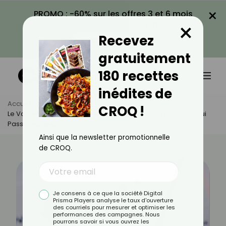
×
PROMO : -60% sur les offres 3 et 6 mois
×
avec le code CROQ60
Recevez
VOIR LA PROMO
gratuitement
180 recettes
inédites de
Accueil
Actus
Santé
CROQ !
Le Variant Stratus : Un Nouveau Visage Insidieux Du Covid Qui
Passe Inaperçu
Ainsi que la newsletter promotionnelle
de CROQ.
Je consens à ce que la société Digital
Prisma Players analyse le taux d'ouverture
des courriels pour mesurer et optimiser les
performances des campagnes. Nous
pourrons savoir si vous ouvrez les