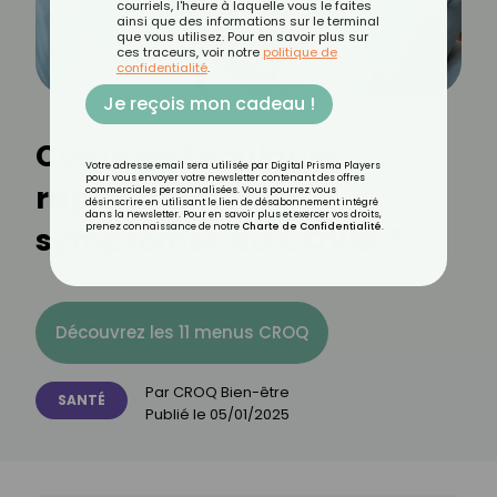
courriels, l'heure à laquelle vous le faites
ainsi que des informations sur le terminal
que vous utilisez. Pour en savoir plus sur
ces traceurs, voir notre
politique de
confidentialité
.
Je reçois mon cadeau !
Comment soulager
Votre adresse email sera utilisée par Digital Prisma Players
pour vous envoyer votre newsletter contenant des offres
rapidement les
commerciales personnalisées. Vous pourrez vous
désinscrire en utilisant le lien de désabonnement intégré
dans la newsletter. Pour en savoir plus et exercer vos droits,
symptômes du COVID ?
prenez connaissance de notre
Charte de Confidentialité
.
Découvrez les 11 menus CROQ
Par
CROQ Bien-être
SANTÉ
Publié le
05/01/2025