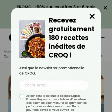
×
PROMO : -60% sur les offres 3 et 6 mois
×
avec le code CROQ60
Recevez
VOIR LA PROMO
gratuitement
180 recettes
inédites de
Accueil
Actus
Santé
CROQ !
Comment Soulager Rapidement Les Symptômes Du COVID ?
Ainsi que la newsletter promotionnelle
de CROQ.
Je consens à ce que la société Digital
Prisma Players analyse le taux d'ouverture
des courriels pour mesurer et optimiser les
performances des campagnes. Nous
pourrons savoir si vous ouvrez les