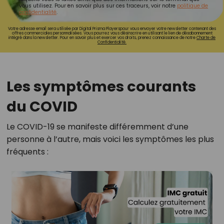
vous utilisez. Pour en savoir plus sur ces traceurs, voir notre
politique de
confidentialité
.
Votre adresse email sera utilisée par Digital Prisma Playerspour vous envoyer votre newsletter contenant des
offres commerciales personnalisées. Vous pourrez vous désinscrire en utilisant le lien de désabonnement
intégré dans la newsletter. Pour en savoir plus et exercer vos droits, prenez connaissance de notre
Charte de
Confidentialité.
Les symptômes courants
du COVID
Le COVID-19 se manifeste différemment d’une
personne à l’autre, mais voici les symptômes les plus
fréquents :