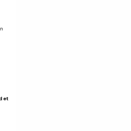
in
d et