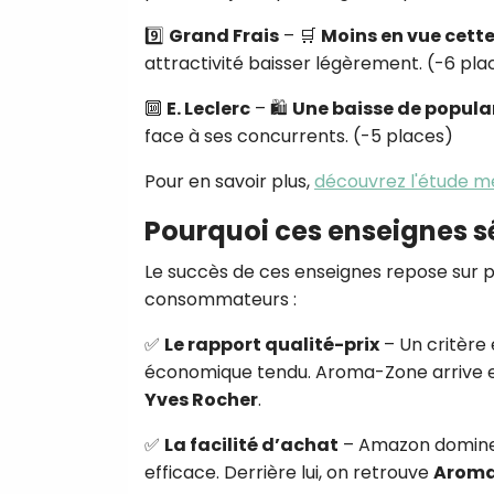
9️⃣
Grand Frais
– 🛒
Moins en vue cett
attractivité baisser légèrement. (-6 pla
🔟
E. Leclerc
– 🛍
Une baisse de popular
face à ses concurrents. (-5 places)
Pour en savoir plus,
découvrez l'étude 
Pourquoi ces enseignes s
Le succès de ces enseignes repose sur pl
consommateurs :
✅
Le rapport qualité-prix
– Un critère
économique tendu. Aroma-Zone arrive en
Yves Rocher
.
✅
La facilité d’achat
– Amazon domine l
efficace. Derrière lui, on retrouve
Aroma