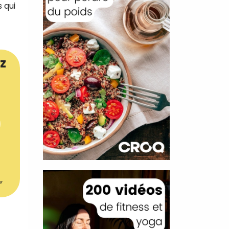
 qui
z
er