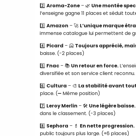
2️⃣
Aroma-Zone
– 🌿
Une montée spect
l’enseigne gagne 11 places et séduit tout
3️⃣
Amazon
– 🚀
L’unique marque étra
immense catalogue lui permettent de g
4️⃣
Picard
– 🥶
Toujours apprécié, mais
baisse. (-2 places)
5️⃣
Fnac
– 📚
Un retour en force.
L’ensei
diversifiée et son service client reconnu
6️⃣
Cultura
– 🎨
La stabilité avant tout
place. (➖ Même position)
7️⃣
Leroy Merlin
– 🛠
Une légère baisse.
dans le classement. (-3 places)
8️⃣
Sephora
– 💄
En nette progression.
public toujours plus large. (+6 places)