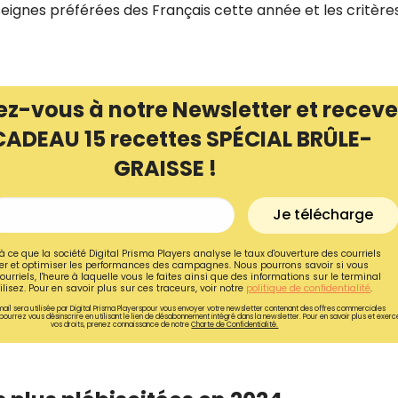
eignes préférées des Français cette année et les critères
ez-vous à notre Newsletter et receve
CADEAU 15 recettes SPÉCIAL BRÛLE-
GRAISSE !
Je télécharge
à ce que la société Digital Prisma Players analyse le taux d'ouverture des courriels
r et optimiser les performances des campagnes. Nous pourrons savoir si vous
ourriels, l'heure à laquelle vous le faites ainsi que des informations sur le terminal
lisez. Pour en savoir plus sur ces traceurs, voir notre
politique de confidentialité
.
ail sera utilisée par Digital Prisma Playerspour vous envoyer votre newsletter contenant des offres commerciales
pourrez vous désinscrire en utilisant le lien de désabonnement intégré dans la newsletter. Pour en savoir plus et exerc
vos droits, prenez connaissance de notre
Charte de Confidentialité.