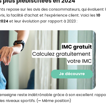
s plus plébiscitées en 2024
s repose sur les avis des consommateurs, qui évaluent 
ix, la facilité d’achat et l’expérience client. Voici les
10
2024
et leur évolution par rapport à 2023 :
Recevez gratuitemen
recettes inédites de
!
enseigne reste indétrônable grâce à son excellent rappo
les niveaux sportifs. (➖ Même position)
Ainsi que la newsletter promotio