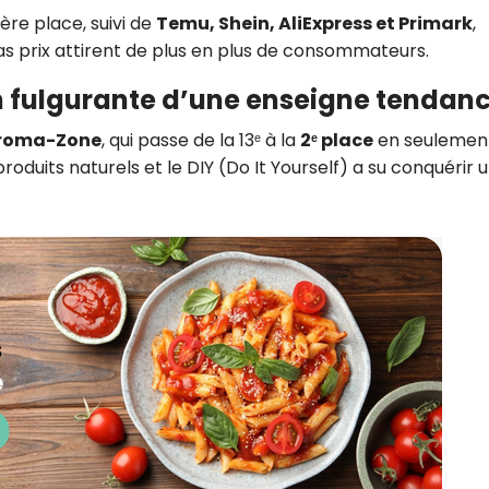
re place, suivi de
Temu, Shein, AliExpress et Primark
,
as prix attirent de plus en plus de consommateurs.
n fulgurante d’une enseigne tendan
roma-Zone
, qui passe de la 13ᵉ à la
2ᵉ place
en seulemen
roduits naturels et le DIY (Do It Yourself) a su conquérir 