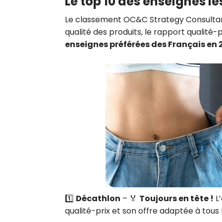
Le top 10 des enseignes le
Le classement OC&C Strategy Consultant
qualité des produits, le rapport qualité-pr
enseignes préférées des Français en 
1️⃣
Décathlon
– 🏅
Toujours en tête !
L’
qualité-prix et son offre adaptée à tous 