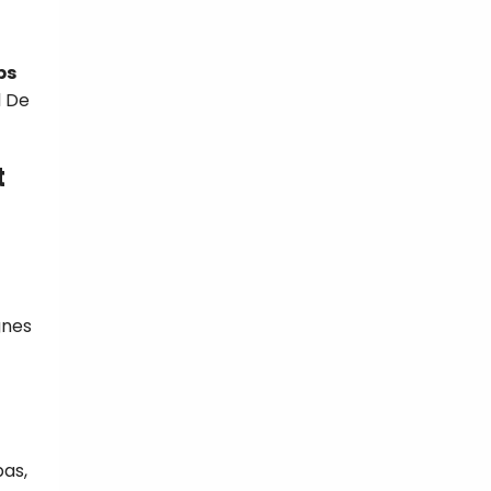
ps
d De
t
gnes
bas,