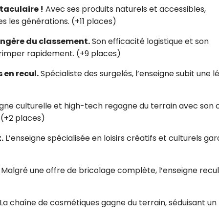
CROQ.
aculaire !
Avec ses produits naturels et accessibles,
es les générations. (+11 places)
ngère du classement.
Son efficacité logistique et son
rimper rapidement. (+9 places)
Je consens à ce que la société Digi
Prisma Players analyse le taux d'ou
des courriels pour mesurer et optim
 en recul.
Spécialiste des surgelés, l’enseigne subit une l
performances des campagnes. No
pourrons savoir si vous ouvrez les co
l'heure à laquelle vous le faites ains
gne culturelle et high-tech regagne du terrain avec son 
des informations sur le terminal qu
utilisez. Pour en savoir plus sur ces 
. (+2 places)
voir notre
politique de confidentialit
.
L’enseigne spécialisée en loisirs créatifs et culturels ga
Je reçois mon cadeau !
Malgré une offre de bricolage complète, l’enseigne recu
Votre adresse email sera utilisée par Digital Prisma Playe
envoyer votre newsletter contenant des offres commercial
personnalisées. Vous pourrez vous désinscrire en utilisan
désabonnement intégré dans la newsletter. Pour en savoi
exercer vos droits, prenez connaissance de notre
Charte 
Confidentialité
.
La chaîne de cosmétiques gagne du terrain, séduisant un