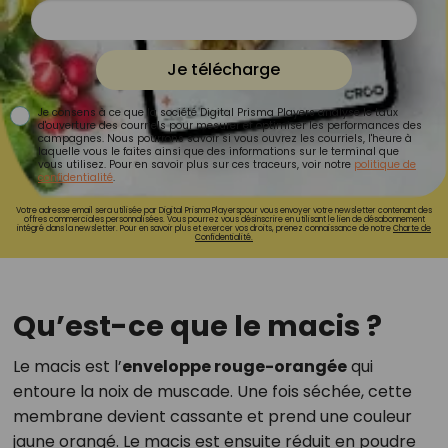
Je télécharge
Je consens à ce que la société Digital Prisma Players analyse le taux
d'ouverture des courriels pour mesurer et optimiser les performances des
campagnes. Nous pourrons savoir si vous ouvrez les courriels, l'heure à
laquelle vous le faites ainsi que des informations sur le terminal que
vous utilisez. Pour en savoir plus sur ces traceurs, voir notre
politique de
confidentialité
.
Votre adresse email sera utilisée par Digital Prisma Playerspour vous envoyer votre newsletter contenant des
offres commerciales personnalisées. Vous pourrez vous désinscrire en utilisant le lien de désabonnement
intégré dans la newsletter. Pour en savoir plus et exercer vos droits, prenez connaissance de notre
Charte de
Confidentialité.
Qu’est-ce que le macis ?
Le macis est l’
enveloppe rouge-orangée
qui
entoure la noix de muscade. Une fois séchée, cette
membrane devient cassante et prend une couleur
jaune orangé. Le macis est ensuite réduit en poudre