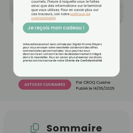
courriels, l'heure à laquelle vous le faites
ainsi que des informations sur le terminal
que vous utilisez. Pour en savoir plus sur
ces traceurs, voir notre
politique de
confidentialité
.
Je reçois mon cadeau !
Les bienfaits du macis
Votre adresse email sera utilisée par Digital Prisma Players
pour vous envoyer votre newsletter contenant des offres
commerciales personnalisées. Vous pourrez vous
désinscrire en utilisant le lien de désabonnement intégré
dans la newsletter. Pour en savoir plus et exercer vos droits,
prenez connaissance de notre
Charte de Confidentialité
.
Découvrez les 11 menus CROQ
Par
CROQ Cuisine
ASTUCES CULINAIRES
Publié le
14/05/2025
Sommaire