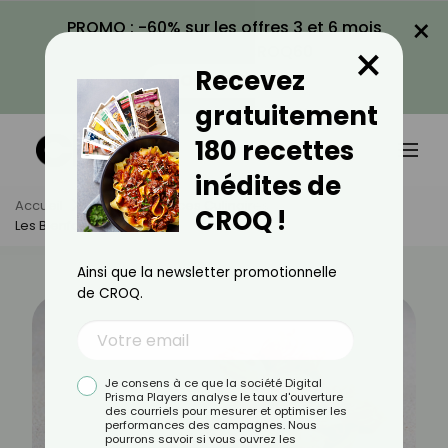
×
PROMO : -60% sur les offres 3 et 6 mois
×
avec le code CROQ60
Recevez
VOIR LA PROMO
gratuitement
180 recettes
inédites de
Accueil
Actus
Astuces Culinaires
CROQ !
Les Bienfaits Du Macis
Ainsi que la newsletter promotionnelle
de CROQ.
Je consens à ce que la société Digital
Prisma Players analyse le taux d'ouverture
des courriels pour mesurer et optimiser les
performances des campagnes. Nous
pourrons savoir si vous ouvrez les