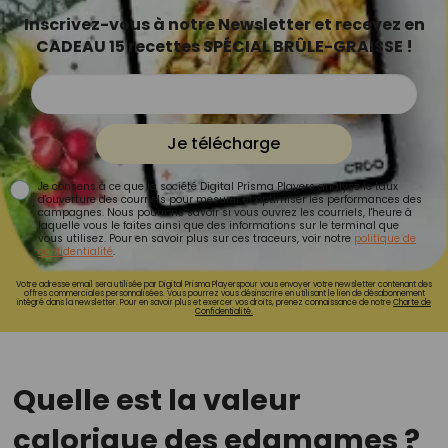
Inscrivez-vous à notre Newsletter et recevez en
CADEAU 15 recettes SPÉCIAL BRÛLE-GRAISSE !
Je télécharge
Je consens à ce que la société Digital Prisma Players analyse le taux
d'ouverture des courriels pour mesurer et optimiser les performances des
campagnes. Nous pourrons savoir si vous ouvrez les courriels, l'heure à
laquelle vous le faites ainsi que des informations sur le terminal que
vous utilisez. Pour en savoir plus sur ces traceurs, voir notre
politique de
confidentialité
.
Votre adresse email sera utilisée par Digital Prisma Playerspour vous envoyer votre newsletter contenant des
offres commerciales personnalisées. Vous pourrez vous désinscrire en utilisant le lien de désabonnement
intégré dans la newsletter. Pour en savoir plus et exercer vos droits, prenez connaissance de notre
Charte de
Confidentialité.
Quelle est la valeur
calorique des edamames ?