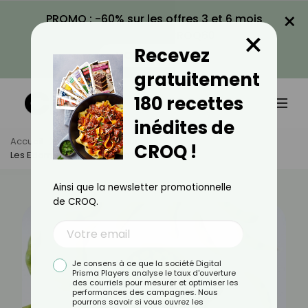
×
PROMO : -60% sur les offres 3 et 6 mois
×
avec le code CROQ60
Recevez
VOIR LA PROMO
gratuitement
180 recettes
inédites de
Accueil
Actus
Minceur
CROQ !
Les Edamames Sont-Ils Caloriques ?
Ainsi que la newsletter promotionnelle
de CROQ.
Je consens à ce que la société Digital
Prisma Players analyse le taux d'ouverture
des courriels pour mesurer et optimiser les
performances des campagnes. Nous
pourrons savoir si vous ouvrez les