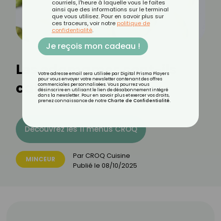
courriels, l'heure à laquelle vous le faites
ainsi que des informations sur le terminal
que vous utilisez. Pour en savoir plus sur
ces traceurs, voir notre
politique de
confidentialité
.
Je reçois mon cadeau !
Les edamames sont-ils
Votre adresse email sera utilisée par Digital Prisma Players
pour vous envoyer votre newsletter contenant des offres
caloriques ?
commerciales personnalisées. Vous pourrez vous
désinscrire en utilisant le lien de désabonnement intégré
dans la newsletter. Pour en savoir plus et exercer vos droits,
prenez connaissance de notre
Charte de Confidentialité
.
Découvrez les 11 menus CROQ
Par
CROQ Cuisine
MINCEUR
Publié le
08/10/2025