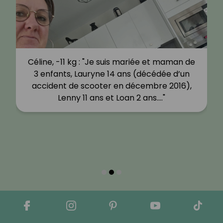
Céline, -11 kg : "Je suis mariée et maman de
3 enfants, Lauryne 14 ans (décédée d’un
accident de scooter en décembre 2016),
Lenny 11 ans et Loan 2 ans.…"