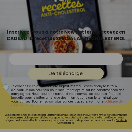
Inscrivez-vous à notre Newsletter et recevez en
CADEAU 10 recettes SPÉCIAL ANTI-CHOLESTEROL
!
Je télécharge
Je consens à ce que la société Digital Prisma Players analyse le taux
d'ouverture des courriels pour mesurer et optimiser les performances des
campagnes. Nous pourrons savoir si vous ouvrez les courriels, l'heure à
laquelle vous le faites ainsi que des informations sur le terminal que
vous utilisez. Pour en savoir plus sur ces traceurs, voir notre
politique de
confidentialité
.
Votre adresse email sera utilisée par Digital Prisma Playerspour vous envoyer votre newsletter contenant des
offres commerciales personnalisées. Vous pourrez vous désinscrire en utilisant le lien de désabonnement
intégré dans la newsletter. Pour en savoir plus et exercer vos droits, prenez connaissance de notre
Charte de
Confidentialité.