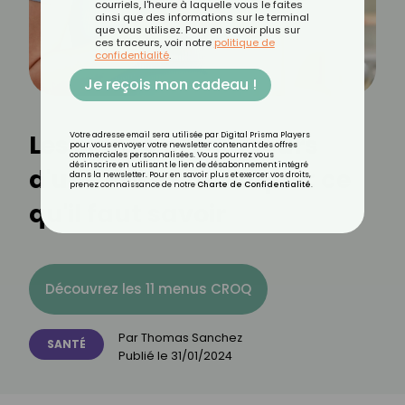
courriels, l'heure à laquelle vous le faites
ainsi que des informations sur le terminal
que vous utilisez. Pour en savoir plus sur
ces traceurs, voir notre
politique de
confidentialité
.
Je reçois mon cadeau !
Les signes précurseurs
Votre adresse email sera utilisée par Digital Prisma Players
pour vous envoyer votre newsletter contenant des offres
commerciales personnalisées. Vous pourrez vous
désinscrire en utilisant le lien de désabonnement intégré
d'une crise cardiaque : ce
dans la newsletter. Pour en savoir plus et exercer vos droits,
prenez connaissance de notre
Charte de Confidentialité
.
qu'il faut savoir
Découvrez les 11 menus CROQ
Par
Thomas Sanchez
SANTÉ
Publié le
31/01/2024