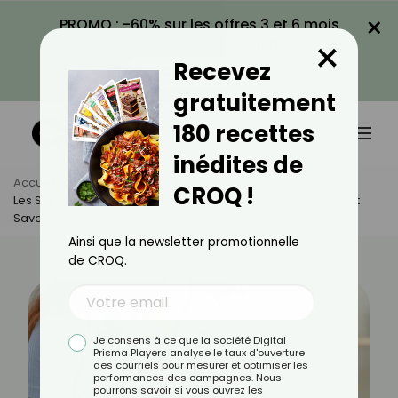
×
PROMO : -60% sur les offres 3 et 6 mois
×
avec le code CROQ60
Recevez
VOIR LA PROMO
gratuitement
180 recettes
inédites de
Accueil
Actus
Santé
CROQ !
Les Signes Précurseurs D'une Crise Cardiaque : Ce Qu'il Faut
Savoir
Ainsi que la newsletter promotionnelle
de CROQ.
Je consens à ce que la société Digital
Prisma Players analyse le taux d'ouverture
des courriels pour mesurer et optimiser les
performances des campagnes. Nous
pourrons savoir si vous ouvrez les