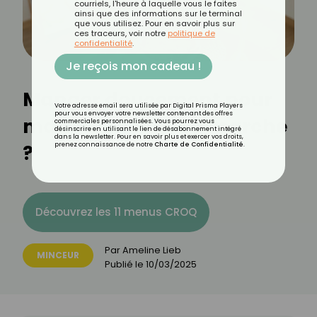
courriels, l'heure à laquelle vous le faites
ainsi que des informations sur le terminal
que vous utilisez. Pour en savoir plus sur
ces traceurs, voir notre
politique de
confidentialité
.
Je reçois mon cadeau !
Manger doucement pour
Votre adresse email sera utilisée par Digital Prisma Players
pour vous envoyer votre newsletter contenant des offres
manger moins, ça marche
commerciales personnalisées. Vous pourrez vous
désinscrire en utilisant le lien de désabonnement intégré
dans la newsletter. Pour en savoir plus et exercer vos droits,
?
prenez connaissance de notre
Charte de Confidentialité
.
Découvrez les 11 menus CROQ
Par
Ameline Lieb
MINCEUR
Publié le
10/03/2025