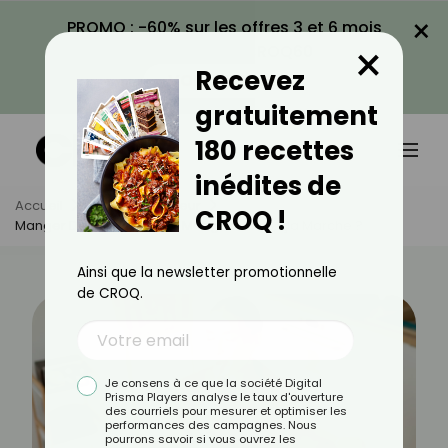
×
PROMO : -60% sur les offres 3 et 6 mois
×
avec le code CROQ60
Recevez
VOIR LA PROMO
gratuitement
180 recettes
inédites de
Accueil
Actus
Minceur
CROQ !
Manger Doucement Pour Manger Moins, Ça Marche ?
Ainsi que la newsletter promotionnelle
de CROQ.
Je consens à ce que la société Digital
Prisma Players analyse le taux d'ouverture
des courriels pour mesurer et optimiser les
performances des campagnes. Nous
pourrons savoir si vous ouvrez les