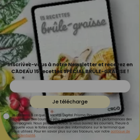
Inscrivez-vous à notre Newsletter et recevez en
CADEAU 15 recettes SPÉCIAL BRÛLE-GRAISSE !
Je télécharge
Je consens à ce que la société Digital Prisma Players analyse le taux
d'ouverture des courriels pour mesurer et optimiser les performances des
campagnes. Nous pourrons savoir si vous ouvrez les courriels, l'heure à
laquelle vous le faites ainsi que des informations sur le terminal que
vous utilisez. Pour en savoir plus sur ces traceurs, voir notre
politique de
confidentialité
.