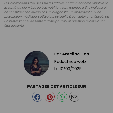
Les informations diffusées sur les articles, notamment celles relatives à
la santé, au bien-être ou à la nutrition, sont fournies à titre indicatif et
ne constituent en aucun cas un diagnostic, un traitement ou une
prescription médicale. L'utilisateur est invité à consulter un médecin ou
un professionnel de santé qualifié pour toute question relative à son
état de santé.
Par
Ameline Lieb
Rédactrice web
Le
10/03/2025
PARTAGER CET ARTICLE SUR