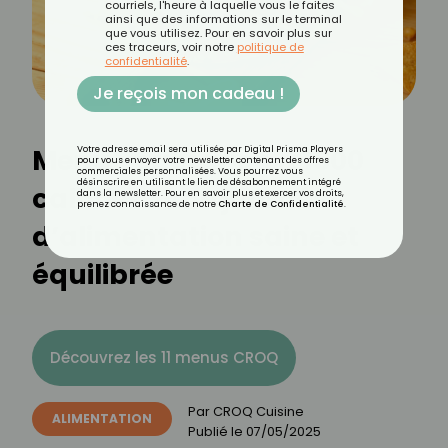
courriels, l'heure à laquelle vous le faites
ainsi que des informations sur le terminal
que vous utilisez. Pour en savoir plus sur
ces traceurs, voir notre
politique de
confidentialité
.
Je reçois mon cadeau !
Menu végétarien à 1500
Votre adresse email sera utilisée par Digital Prisma Players
pour vous envoyer votre newsletter contenant des offres
commerciales personnalisées. Vous pourrez vous
désinscrire en utilisant le lien de désabonnement intégré
calories : une journée
dans la newsletter. Pour en savoir plus et exercer vos droits,
prenez connaissance de notre
Charte de Confidentialité
.
d’alimentation saine et
équilibrée
Découvrez les 11 menus CROQ
Par
CROQ Cuisine
ALIMENTATION
Publié le
07/05/2025