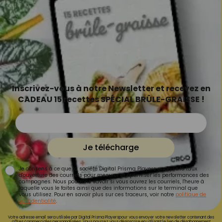
Inscrivez-vous à notre Newsletter et recevez en
CADEAU 15 recettes SPÉCIAL BRÛLE-GRAISSE !
Je télécharge
Je consens à ce que la société Digital Prisma Players analyse le taux
d'ouverture des courriels pour mesurer et optimiser les performances des
campagnes. Nous pourrons savoir si vous ouvrez les courriels, l'heure à
laquelle vous le faites ainsi que des informations sur le terminal que
vous utilisez. Pour en savoir plus sur ces traceurs, voir notre
politique de
confidentialité
.
Votre adresse email sera utilisée par Digital Prisma Playerspour vous envoyer votre newsletter contenant des
offres commerciales personnalisées. Vous pourrez vous désinscrire en utilisant le lien de désabonnement