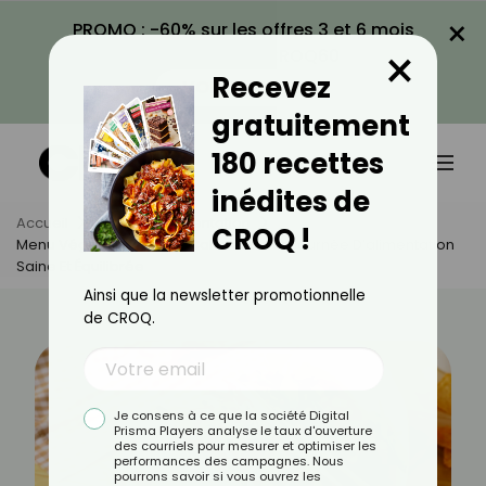
×
PROMO : -60% sur les offres 3 et 6 mois
×
avec le code CROQ60
Recevez
VOIR LA PROMO
gratuitement
180 recettes
inédites de
Accueil
Actus
Alimentation
CROQ !
Menu Végétarien À 1500 Calories : Une Journée D’alimentation
Saine Et Équilibrée
Ainsi que la newsletter promotionnelle
de CROQ.
Je consens à ce que la société Digital
Prisma Players analyse le taux d'ouverture
des courriels pour mesurer et optimiser les
performances des campagnes. Nous
pourrons savoir si vous ouvrez les