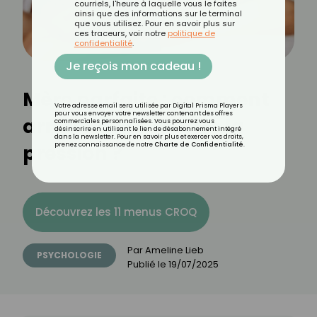
courriels, l'heure à laquelle vous le faites
ainsi que des informations sur le terminal
que vous utilisez. Pour en savoir plus sur
ces traceurs, voir notre
politique de
confidentialité
.
Je reçois mon cadeau !
Mère parfaite : comment
Votre adresse email sera utilisée par Digital Prisma Players
pour vous envoyer votre newsletter contenant des offres
arrêter de se mettre la
commerciales personnalisées. Vous pourrez vous
désinscrire en utilisant le lien de désabonnement intégré
dans la newsletter. Pour en savoir plus et exercer vos droits,
pression ?
prenez connaissance de notre
Charte de Confidentialité
.
Découvrez les 11 menus CROQ
Par
Ameline Lieb
PSYCHOLOGIE
Publié le
19/07/2025