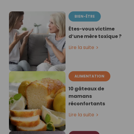
BIEN-ÊTRE
Êtes-vous victime
d’une mère toxique ?
Lire la suite
ALIMENTATION
10 gâteaux de
mamans
réconfortants
Lire la suite