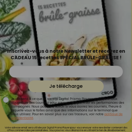
Inscrivez-vous à notre Newsletter et recevez en
CADEAU 15 recettes SPÉCIAL BRÛLE-GRAISSE !
Je télécharge
Je consens à ce que la société Digital Prisma Players analyse le taux
d'ouverture des courriels pour mesurer et optimiser les performances des
campagnes. Nous pourrons savoir si vous ouvrez les courriels, l'heure à
laquelle vous le faites ainsi que des informations sur le terminal que
vous utilisez. Pour en savoir plus sur ces traceurs, voir notre
politique de
confidentialité
.
Votre adresse email sera utilisée par Digital Prisma Playerspour vous envoyer votre newsletter contenant des
offres commerciales personnalisées. Vous pourrez vous désinscrire en utilisant le lien de désabonnement