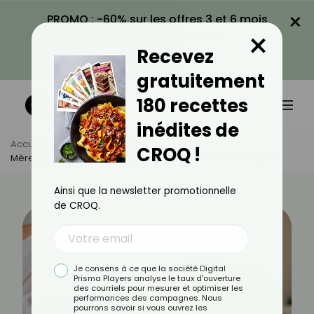
×
PROMO : -60% sur les offres 3 et 6 mois
×
avec le code CROQ60
Recevez
VOIR LA PROMO
gratuitement
180 recettes
inédites de
Accueil
Actus
Psychologie
CROQ !
Mère Parfaite : Comment Arrêter De Se Mettre La Pression ?
Ainsi que la newsletter promotionnelle
de CROQ.
Je consens à ce que la société Digital
Prisma Players analyse le taux d'ouverture
des courriels pour mesurer et optimiser les
performances des campagnes. Nous
pourrons savoir si vous ouvrez les