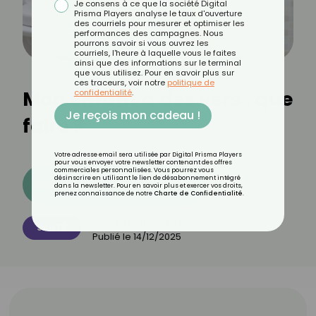
Je consens à ce que la société Digital
Prisma Players analyse le taux d'ouverture
des courriels pour mesurer et optimiser les
performances des campagnes. Nous
pourrons savoir si vous ouvrez les
courriels, l'heure à laquelle vous le faites
ainsi que des informations sur le terminal
que vous utilisez. Pour en savoir plus sur
ces traceurs, voir notre
politique de
Mon enfant a des vers : que
confidentialité
.
Je reçois mon cadeau !
faire ?
Votre adresse email sera utilisée par Digital Prisma Players
pour vous envoyer votre newsletter contenant des offres
commerciales personnalisées. Vous pourrez vous
désinscrire en utilisant le lien de désabonnement intégré
Découvrez les 11 menus CROQ
dans la newsletter. Pour en savoir plus et exercer vos droits,
prenez connaissance de notre
Charte de Confidentialité
.
Par
CROQ Bien-être
SANTÉ
Publié le
14/12/2025