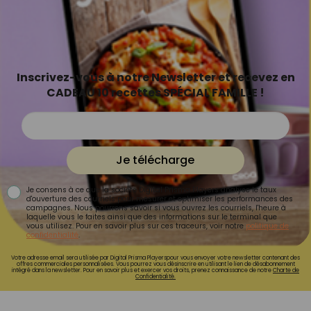
Inscrivez-vous à notre Newsletter et recevez en
CADEAU 10 recettes SPÉCIAL FAMILLE !
Je télécharge
Je consens à ce que la société Digital Prisma Players analyse le taux
d'ouverture des courriels pour mesurer et optimiser les performances des
campagnes. Nous pourrons savoir si vous ouvrez les courriels, l'heure à
laquelle vous le faites ainsi que des informations sur le terminal que
vous utilisez. Pour en savoir plus sur ces traceurs, voir notre
politique de
confidentialité
.
Votre adresse email sera utilisée par Digital Prisma Playerspour vous envoyer votre newsletter contenant des
offres commerciales personnalisées. Vous pourrez vous désinscrire en utilisant le lien de désabonnement
intégré dans la newsletter. Pour en savoir plus et exercer vos droits, prenez connaissance de notre
Charte de
Confidentialité.