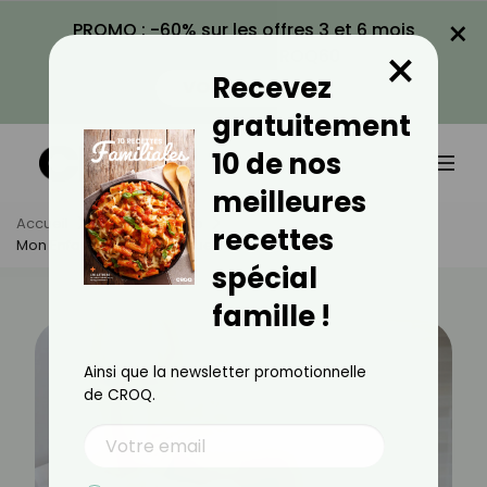
×
PROMO : -60% sur les offres 3 et 6 mois
×
avec le code CROQ60
Recevez
VOIR LA PROMO
gratuitement
10 de nos
meilleures
Accueil
Actus
Santé
recettes
Mon Enfant A Des Vers : Que Faire ?
spécial
famille !
Ainsi que la newsletter promotionnelle
de CROQ.