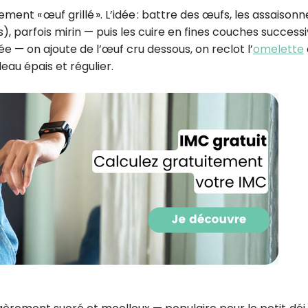
CROQ.
nt « œuf grillé ». L’idée : battre des œufs, les assaison
s), parfois mirin — puis les cuire en fines couches success
 — on ajoute de l’œuf cru dessous, on reclot l’
omelette
eau épais et régulier.
Je consens à ce que la société Digi
Prisma Players analyse le taux d'ou
des courriels pour mesurer et optim
performances des campagnes. No
pourrons savoir si vous ouvrez les co
l'heure à laquelle vous le faites ains
des informations sur le terminal qu
utilisez. Pour en savoir plus sur ces 
voir notre
politique de confidentialit
Je reçois mon cadeau !
Votre adresse email sera utilisée par Digital Prisma Playe
envoyer votre newsletter contenant des offres commercial
personnalisées. Vous pourrez vous désinscrire en utilisan
désabonnement intégré dans la newsletter. Pour en savoi
exercer vos droits, prenez connaissance de notre
Charte 
Confidentialité
.