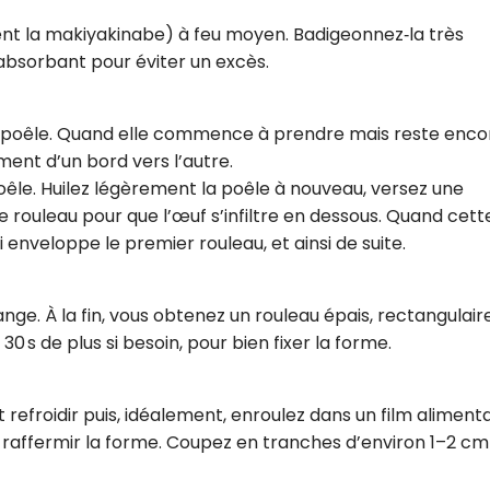
ent la makiyakinabe) à feu moyen. Badigeonnez‑la très
absorbant pour éviter un excès.
a poêle. Quand elle commence à prendre mais reste enco
ent d’un bord vers l’autre.
poêle. Huilez légèrement la poêle à nouveau, versez une
 rouleau pour que l’œuf s’infiltre en dessous. Quand cett
 enveloppe le premier rouleau, et ainsi de suite.
ge. À la fin, vous obtenez un rouleau épais, rectangulair
30 s de plus si besoin, pour bien fixer la forme.
 refroidir puis, idéalement, enroulez dans un film aliment
raffermir la forme. Coupez en tranches d’environ 1–2 cm