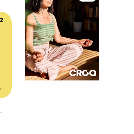
z
×
er
t 180
 CROQ
nnelle de