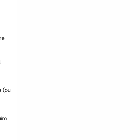
re
e
e (ou
aire