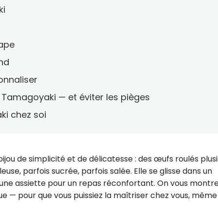
ki
tape
and
onnaliser
 Tamagoyaki — et éviter les pièges
i chez soi
bijou de simplicité et de délicatesse : des œufs roulés plus
euse, parfois sucrée, parfois salée. Elle se glisse dans un
 une assiette pour un repas réconfortant. On vous montre
nique — pour que vous puissiez la maîtriser chez vous, même