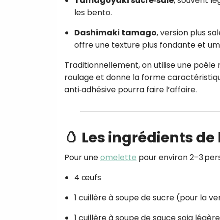
Tamagoyaki sucré‑salé
, souvent l
les bento.
Dashimaki tamago
, version plus s
offre une texture plus fondante et um
Traditionnellement, on utilise une poêle 
roulage et donne la forme caractéristiqu
anti‑adhésive pourra faire l’affaire.
🥚 Les ingrédients de
Pour une
omelette
pour environ 2–3 per
4 œufs
1 cuillère à soupe de sucre (pour la v
1 cuillère à soupe de sauce soja légère