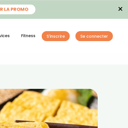
×
R LA PROMO
vices
Fitness
S'inscrire
Se connecter