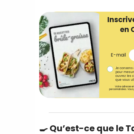
Inscriv
en 
E-mail
Je consens 
pour mesure
ouvrez les c
que vous uti
Votre adresse em
personnalisées. Vous 
🍳 Qu’est-ce que le