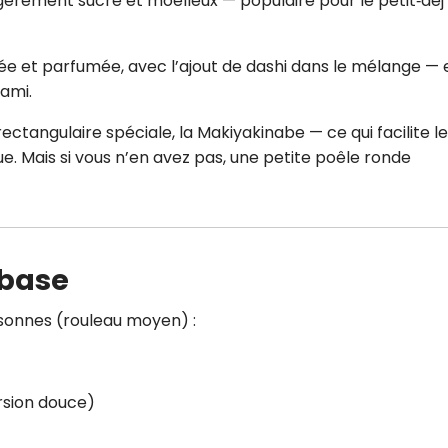
égèrement sucré et moelleux — populaire pour le petit‑déj
alée et parfumée, avec l’ajout de dashi dans le mélange — e
ami.
rectangulaire spéciale, la Makiyakinabe — ce qui facilite le
e. Mais si vous n’en avez pas, une petite poêle ronde
 base
sonnes (rouleau moyen) :
ersion douce)