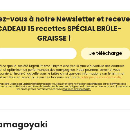
ez-vous à notre Newsletter et receve
CADEAU 15 recettes SPÉCIAL BRÛLE-
GRAISSE !
Je télécharge
à ce que la société Digital Prisma Players analyse le taux d'ouverture des courriels
r et optimiser les performances des campagnes. Nous pourrons savoir si vous
ourriels, l'heure à laquelle vous le faites ainsi que des informations sur le terminal
lisez. Pour en savoir plus sur ces traceurs, voir notre
politique de confidentialité
.
ail sera utilisée par Digital Prisma Playerspour vous envoyer votre newsletter contenant des offres commerciales
pourrez vous désinscrire en utilisant le lien de désabonnement intégré dans la newsletter. Pour en savoir plus et exerc
vos droits, prenez connaissance de notre
Charte de Confidentialité.
Recevez gratuitemen
recettes inédites de
!
 Tamagoyaki
Ainsi que la newsletter promotio