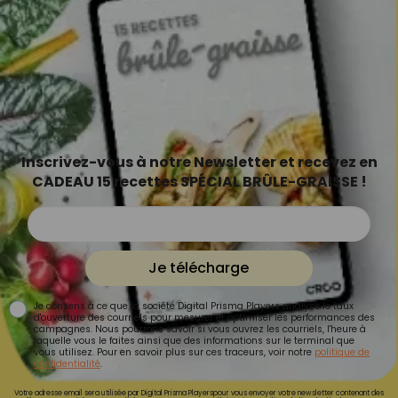
Inscrivez-vous à notre Newsletter et recevez en
CADEAU 15 recettes SPÉCIAL BRÛLE-GRAISSE !
Je télécharge
Je consens à ce que la société Digital Prisma Players analyse le taux
d'ouverture des courriels pour mesurer et optimiser les performances des
campagnes. Nous pourrons savoir si vous ouvrez les courriels, l'heure à
laquelle vous le faites ainsi que des informations sur le terminal que
vous utilisez. Pour en savoir plus sur ces traceurs, voir notre
politique de
confidentialité
.
Votre adresse email sera utilisée par Digital Prisma Playerspour vous envoyer votre newsletter contenant des