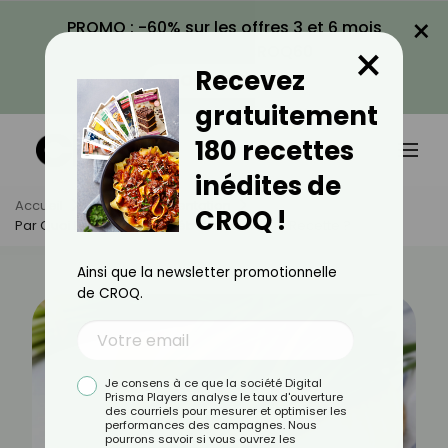
×
PROMO : -60% sur les offres 3 et 6 mois
×
avec le code CROQ60
Recevez
VOIR LA PROMO
gratuitement
180 recettes
inédites de
Accueil
Actus
Alimentation
CROQ !
Par Quoi Remplacer La Cébette Dans Une Recette ?
Ainsi que la newsletter promotionnelle
de CROQ.
Je consens à ce que la société Digital
Prisma Players analyse le taux d'ouverture
des courriels pour mesurer et optimiser les
performances des campagnes. Nous
pourrons savoir si vous ouvrez les