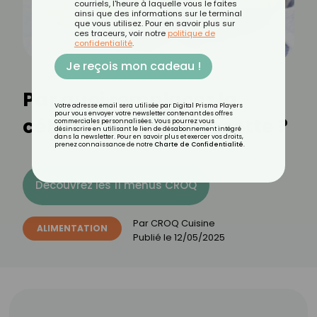
courriels, l'heure à laquelle vous le faites
ainsi que des informations sur le terminal
que vous utilisez. Pour en savoir plus sur
ces traceurs, voir notre
politique de
confidentialité
.
Je reçois mon cadeau !
Par quoi remplacer la
Votre adresse email sera utilisée par Digital Prisma Players
pour vous envoyer votre newsletter contenant des offres
cébette dans une recette ?
commerciales personnalisées. Vous pourrez vous
désinscrire en utilisant le lien de désabonnement intégré
dans la newsletter. Pour en savoir plus et exercer vos droits,
prenez connaissance de notre
Charte de Confidentialité
.
Découvrez les 11 menus CROQ
Par
CROQ Cuisine
ALIMENTATION
Publié le
12/05/2025