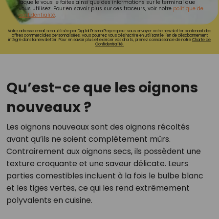
laquelle vous le faites ainsi que des informations sur le terminal que
vous utilisez. Pour en savoir plus sur ces traceurs, voir notre
politique de
confidentialité
.
Votre adresse email sera utilisée par Digital Prisma Playerspour vous envoyer votre newsletter contenant des
offres commerciales personnalisées. Vous pourrez vous désinscrire en utilisant le lien de désabonnement
intégré dans la newsletter. Pour en savoir plus et exercer vos droits, prenez connaissance de notre
Charte de
Confidentialité.
Qu’est-ce que les oignons
nouveaux ?
Les oignons nouveaux sont des oignons récoltés
avant qu’ils ne soient complètement mûrs.
Contrairement aux oignons secs, ils possèdent une
texture croquante et une saveur délicate. Leurs
parties comestibles incluent à la fois le bulbe blanc
et les tiges vertes, ce qui les rend extrêmement
polyvalents en cuisine.