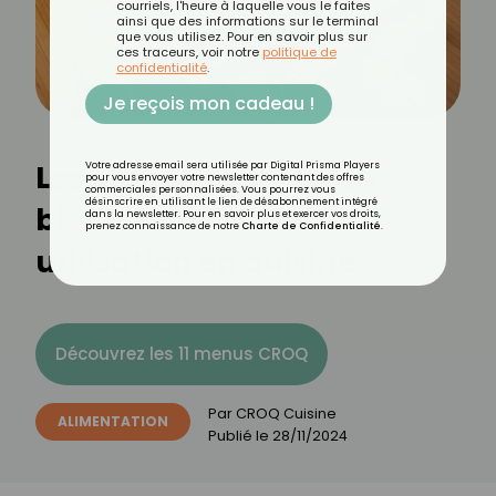
courriels, l'heure à laquelle vous le faites
ainsi que des informations sur le terminal
que vous utilisez. Pour en savoir plus sur
ces traceurs, voir notre
politique de
confidentialité
.
Je reçois mon cadeau !
Les oignons nouveaux :
Votre adresse email sera utilisée par Digital Prisma Players
pour vous envoyer votre newsletter contenant des offres
commerciales personnalisées. Vous pourrez vous
désinscrire en utilisant le lien de désabonnement intégré
bienfaits, calories et
dans la newsletter. Pour en savoir plus et exercer vos droits,
prenez connaissance de notre
Charte de Confidentialité
.
utilisation en cuisine
Découvrez les 11 menus CROQ
Par
CROQ Cuisine
ALIMENTATION
Publié le
28/11/2024