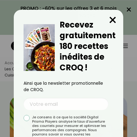
×
PROMO : -60% sur les offres 3 et 6 mois
×
avec le code CROQ60
Recevez
VOIR LA PROMO
gratuitement
180 recettes
inédites de
Accueil
Actus
Alimentation
CROQ !
Les Oignons Nouveaux : Bienfaits, Calories Et Utilisation En
Cuisine
Ainsi que la newsletter promotionnelle
de CROQ.
Je consens à ce que la société Digital
Prisma Players analyse le taux d'ouverture
des courriels pour mesurer et optimiser les
performances des campagnes. Nous
pourrons savoir si vous ouvrez les