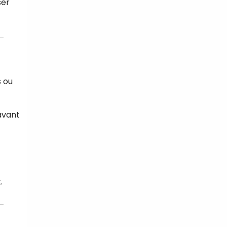
ser
s ou
avant
.