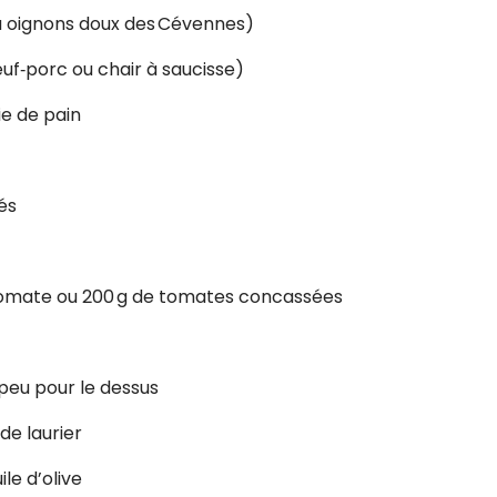
ou oignons doux des Cévennes)
f‑porc ou chair à saucisse)
ie de pain
és
 tomate ou 200 g de tomates concassées
Recevez gratuitemen
 peu pour le dessus
recettes inédites de
de laurier
!
ile d’olive
Ainsi que la newsletter promotio