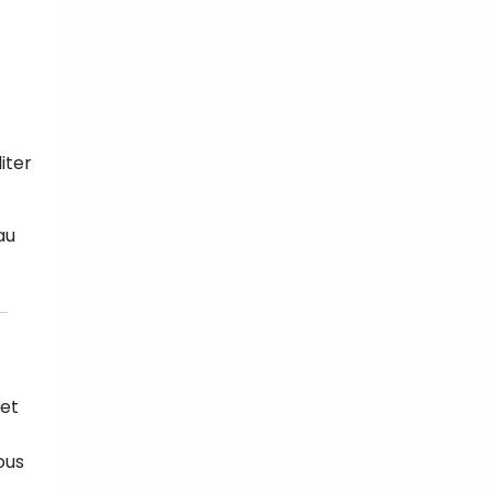
iter
au
 et
ous