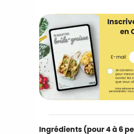
Inscriv
en 
E-mail
Je consens 
pour mesure
ouvrez les c
que vous uti
Votre adresse em
personnalisées. Vous 
Ingrédients (pour 4 à 6 p