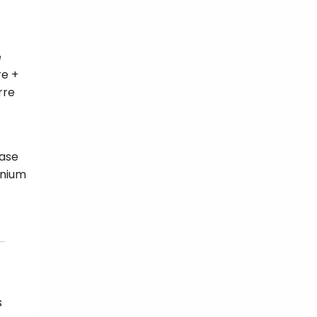
e
re +
rre
base
inium
s