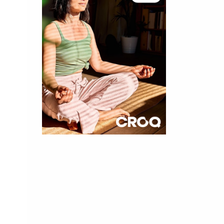
×
t 180
 CROQ
nnelle de