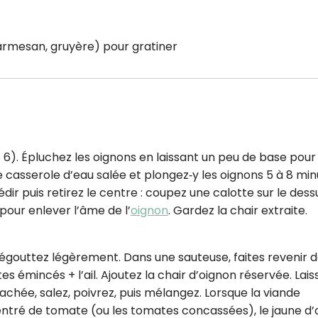
CROQ.
armesan, gruyère) pour gratiner
Je consens à ce que la société Digi
Prisma Players analyse le taux d'ou
des courriels pour mesurer et optim
performances des campagnes. No
pourrons savoir si vous ouvrez les co
l'heure à laquelle vous le faites ains
des informations sur le terminal qu
6). Épluchez les oignons en laissant un peu de base pour 
utilisez. Pour en savoir plus sur ces 
de casserole d’eau salée et plongez‑y les oignons 5 à 8 mi
voir notre
politique de confidentialit
iédir puis retirez le centre : coupez une calotte sur le dess
Je reçois mon cadeau !
 pour enlever l’âme de l’
oignon
. Gardez la chair extraite.
Votre adresse email sera utilisée par Digital Prisma Playe
s égouttez légèrement. Dans une sauteuse, faites revenir 
envoyer votre newsletter contenant des offres commercial
personnalisées. Vous pourrez vous désinscrire en utilisan
es émincés + l’ail. Ajoutez la chair d’oignon réservée. Lais
désabonnement intégré dans la newsletter. Pour en savoi
exercer vos droits, prenez connaissance de notre
Charte 
Confidentialité
.
hachée, salez, poivrez, puis mélangez. Lorsque la viande
tré de tomate (ou les tomates concassées), le jaune d’