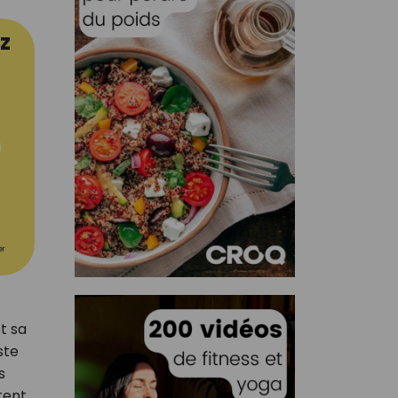
z
er
t sa
ste
s
tent