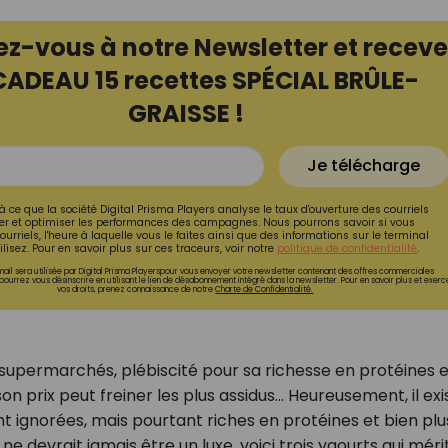
ez-vous à notre Newsletter et receve
CADEAU 15 recettes SPÉCIAL BRÛLE-
GRAISSE !
Je télécharge
à ce que la société Digital Prisma Players analyse le taux d'ouverture des courriels
r et optimiser les performances des campagnes. Nous pourrons savoir si vous
ourriels, l'heure à laquelle vous le faites ainsi que des informations sur le terminal
lisez. Pour en savoir plus sur ces traceurs, voir notre
politique de confidentialité
.
ail sera utilisée par Digital Prisma Playerspour vous envoyer votre newsletter contenant des offres commerciales
pourrez vous désinscrire en utilisant le lien de désabonnement intégré dans la newsletter. Pour en savoir plus et exerc
vos droits, prenez connaissance de notre
Charte de Confidentialité.
s supermarchés, plébiscité pour sa richesse en protéines e
n prix peut freiner les plus assidus... Heureusement, il exi
nt ignorées, mais pourtant riches en protéines et bien plu
 devrait jamais être un luxe, voici trois yaourts qui méri