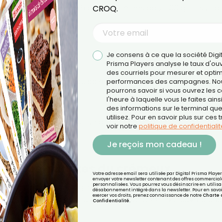
 rayon, avec environ 8 g de protéines pour 100 g. Et surtout
CROQ.
 Skyr.
Je consens à ce que la société Digi
tières grasses.
Prisma Players analyse le taux d'ou
des courriels pour mesurer et optim
 avec un filet de miel ou salé avec des herbes et du citron.
performances des campagnes. No
pourrons savoir si vous ouvrez les co
l'heure à laquelle vous le faites ains
es distributeurs.
des informations sur le terminal qu
utilisez. Pour en savoir plus sur ces 
ation post-sport, c’est un allié minceur à ne pas sous-est
voir notre
politique de confidentialit
Je reçois mon cadeau !
: pour les adeptes du crémeux
Votre adresse email sera utilisée par Digital Prisma Playe
envoyer votre newsletter contenant des offres commercial
s grasses, le yaourt grec existe aussi en version allégée,
personnalisées. Vous pourrez vous désinscrire en utilisan
désabonnement intégré dans la newsletter. Pour en savoi
exercer vos droits, prenez connaissance de notre
Charte 
 pour 100 g) et un goût ultra-gourmand. On le trouve à des
Confidentialité
.
 surfaces.