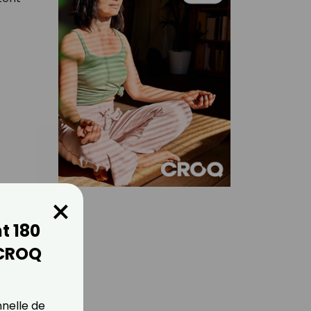
×
t 180
 CROQ
sses
nnelle de