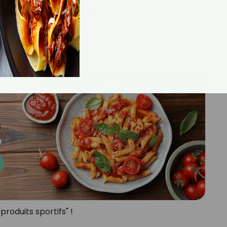
ec une texture plus fluide.
t/après entraînement.
tisées, sans sucres ajoutés.
produits sportifs" !