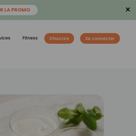
×
R LA PROMO
vices
Fitness
S'inscrire
Se connecter