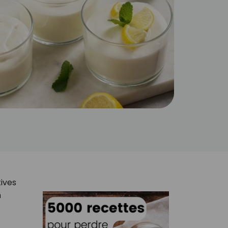
tives
n