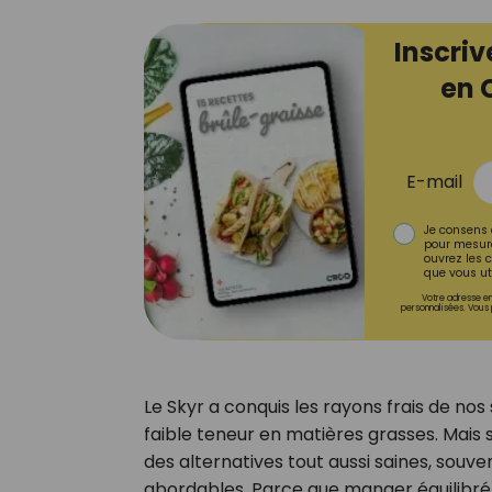
Inscriv
en 
E-mail
Je consens 
pour mesure
ouvrez les c
que vous uti
Votre adresse em
personnalisées. Vous 
Le Skyr a conquis les rayons frais de no
faible teneur en matières grasses. Mais so
des alternatives tout aussi saines, souve
abordables. Parce que manger équilibré ne