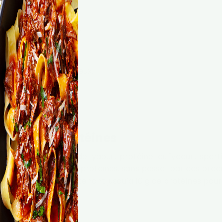
ce à sa texture dense.
ecettes légères.
out en restant savoureux.
tout en se régalant.
 enrichi en protéines
vendu sous le nom de "yaourt protéiné" ou "yaourt sporti
er leurs apports en protéines, sans passer par des produ
nt des yaourts contenant jusqu’à 10 g de protéines pour