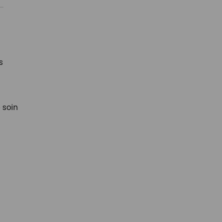
s
 soin