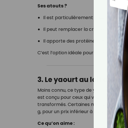
Ses atouts ?
Il est particulièrement rassasiant grâ
Il peut remplacer la crème dans vos r
Il apporte des protéines de qualité, t
C’est l’option idéale pour varier du Skyr 
3. Le yaourt au lait entier
Moins connu, ce type de yaourt (souvent 
est conçu pour ceux qui veulent augment
transformés. Certaines marques propose
g, pour un prix inférieur à celui du Skyr.
Ce qu’on aime :