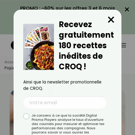
×
PROMO : -60% sur les offres 3 et 6 mois
×
avec le code CROQ60
Recevez
VOIR LA PROMO
gratuitement
180 recettes
inédites de
Accueil
Actus
Quotidien
CROQ !
Piqûre De Puce : Quelles Solutions ?
Ainsi que la newsletter promotionnelle
de CROQ.
Je consens à ce que la société Digital
Prisma Players analyse le taux d'ouverture
des courriels pour mesurer et optimiser les
performances des campagnes. Nous
pourrons savoir si vous ouvrez les