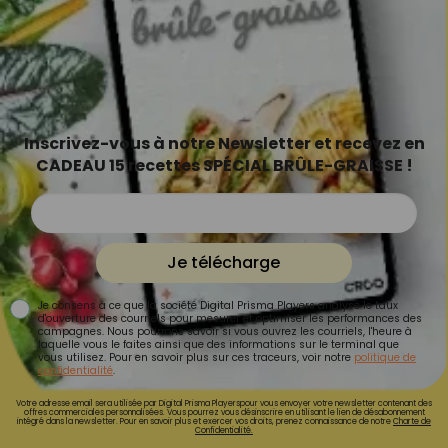
Inscrivez-vous à notre Newsletter et recevez en
CADEAU 15 recettes SPÉCIAL BRÛLE-GRAISSE !
Je télécharge
Je consens à ce que la société Digital Prisma Players analyse le taux
d'ouverture des courriels pour mesurer et optimiser les performances des
campagnes. Nous pourrons savoir si vous ouvrez les courriels, l'heure à
laquelle vous le faites ainsi que des informations sur le terminal que
vous utilisez. Pour en savoir plus sur ces traceurs, voir notre
politique de
confidentialité
.
Votre adresse email sera utilisée par Digital Prisma Playerspour vous envoyer votre newsletter contenant des
offres commerciales personnalisées. Vous pourrez vous désinscrire en utilisant le lien de désabonnement
intégré dans la newsletter. Pour en savoir plus et exercer vos droits, prenez connaissance de notre
Charte de
Confidentialité.