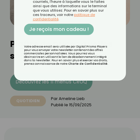
courriels, l'heure à laquelle vous le faites
ainsi que des informations sur le terminal
que vous utilisez. Pour en savoir plus sur
ces traceurs, voir notre
politique de
confidentialité
.
Je reçois mon cadeau !
Piqûre de puce : quelles
Votre adresse email sera utilisée par Digital Prisma Players
pour vous envoyer votre newsletter contenant des offres
solutions ?
commerciales personnalisées. Vous pourrez vous
désinscrire en utilisant le lien de désabonnement intégré
dans la newsletter. Pour en savoir plus et exercer vos droits,
prenez connaissance de notre
Charte de Confidentialité
.
Découvrez les 11 menus CROQ
Par
Ameline Lieb
QUOTIDIEN
Publié le
15/09/2025