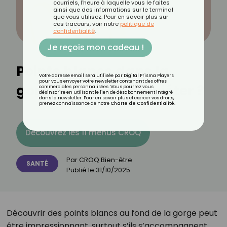
courriels, l'heure à laquelle vous le faites
ainsi que des informations sur le terminal
que vous utilisez. Pour en savoir plus sur
ces traceurs, voir notre
politique de
confidentialité
.
Je reçois mon cadeau !
Points blancs dans la
Votre adresse email sera utilisée par Digital Prisma Players
pour vous envoyer votre newsletter contenant des offres
gorge : faut-il s’inquiéter ?
commerciales personnalisées. Vous pourrez vous
désinscrire en utilisant le lien de désabonnement intégré
dans la newsletter. Pour en savoir plus et exercer vos droits,
prenez connaissance de notre
Charte de Confidentialité
.
Découvrez les 11 menus CROQ
Par
CROQ Bien-être
SANTÉ
Publié le
31/10/2025
Découvrir des points blancs au fond de la gorge peut
être impressionnant, surtout s’ils s’accompagnent