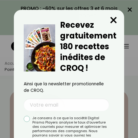
×
PROMO : -60% sur les offres 3 et 6 mois
×
avec le code CROQ60
Recevez
VOIR LA PROMO
gratuitement
180 recettes
inédites de
Accueil
Actus
Santé
CROQ !
Points Blancs Dans La Gorge : Faut-Il S’inquiéter ?
Ainsi que la newsletter promotionnelle
de CROQ.
Je consens à ce que la société Digital
Prisma Players analyse le taux d'ouverture
des courriels pour mesurer et optimiser les
performances des campagnes. Nous
pourrons savoir si vous ouvrez les