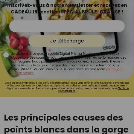
Inscrivez-vous à notre Newsletter et recevez en
CADEAU 15 recettes SPÉCIAL BRÛLE-GRAISSE !
Je télécharge
Je consens à ce que la société Digital Prisma Players analyse le taux
d'ouverture des courriels pour mesurer et optimiser les performances des
campagnes. Nous pourrons savoir si vous ouvrez les courriels, l'heure à
laquelle vous le faites ainsi que des informations sur le terminal que
vous utilisez. Pour en savoir plus sur ces traceurs, voir notre
politique de
confidentialité
.
Votre adresse email sera utilisée par Digital Prisma Playerspour vous envoyer votre newsletter contenant des
offres commerciales personnalisées. Vous pourrez vous désinscrire en utilisant le lien de désabonnement
intégré dans la newsletter. Pour en savoir plus et exercer vos droits, prenez connaissance de notre
Charte de
Confidentialité.
Les principales causes des
points blancs dans la gorge