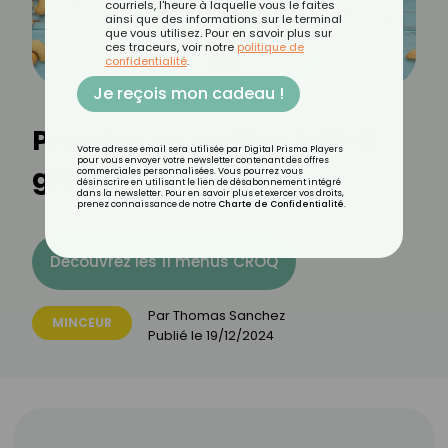
courriels, l'heure à laquelle vous le faites
ainsi que des informations sur le terminal
que vous utilisez. Pour en savoir plus sur
ces traceurs, voir notre
politique de
confidentialité
.
Je reçois mon cadeau !
Prendre un goûter fait-il
Votre adresse email sera utilisée par Digital Prisma Players
pour vous envoyer votre newsletter contenant des offres
grossir ?
commerciales personnalisées. Vous pourrez vous
désinscrire en utilisant le lien de désabonnement intégré
dans la newsletter. Pour en savoir plus et exercer vos droits,
prenez connaissance de notre
Charte de Confidentialité
.
Découvrez les 11 menus CROQ
Par
Thomas Sanchez
MINCEUR
Publié le
19/12/2024