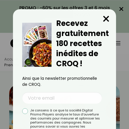
×
PROMO : -60% sur les offres 3 et 6 mois
×
avec le code CROQ60
Recevez
VOIR LA PROMO
gratuitement
180 recettes
inédites de
Accueil
Actus
Minceur
CROQ !
Prendre Un Goûter Fait-Il Grossir ?
Ainsi que la newsletter promotionnelle
de CROQ.
Je consens à ce que la société Digital
Prisma Players analyse le taux d'ouverture
des courriels pour mesurer et optimiser les
performances des campagnes. Nous
pourrons savoir si vous ouvrez les