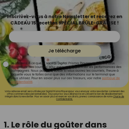
Inscrivez-vous à notre Newsletter et recevez en
CADEAU 15 recettes SPÉCIAL BRÛLE-GRAISSE !
Je télécharge
Je consens à ce que la société Digital Prisma Players analyse le taux
d'ouverture des courriels pour mesurer et optimiser les performances des
campagnes. Nous pourrons savoir si vous ouvrez les courriels, l'heure à
laquelle vous le faites ainsi que des informations sur le terminal que
vous utilisez. Pour en savoir plus sur ces traceurs, voir notre
politique de
confidentialité
.
Votre adresse email sera utilisée par Digital Prisma Playerspour vous envoyer votre newsletter contenant des
offres commerciales personnalisées. Vous pourrez vous désinscrire en utilisant le lien de désabonnement
intégré dans la newsletter. Pour en savoir plus et exercer vos droits, prenez connaissance de notre
Charte de
Confidentialité.
1. Le rôle du goûter dans