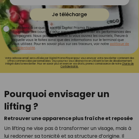
Je télécharge
Je consens à ce que la société Digital Prisma Players analyse le taux
d'ouverture des courriels pour mesurer et optimiser les performances des
campagnes. Nous pourrons savoir si vous ouvrez les courriels, l'heure à
laquelle vous le faites ainsi que des informations sur le terminal que
vous utilisez. Pour en savoir plus sur ces traceurs, voir notre
politique de
confidentialité
.
Votre adresse email sera utilisée par Digital Prisma Playerspour vous envoyer votre newsletter contenant des
offres commerciales personnalisées. Vous pourrez vous désinscrire en utilisant le lien de désabonnement
intégré dans la newsletter. Pour en savoir plus et exercer vos droits, prenez connaissance de notre
Charte de
Confidentialité.
Pourquoi envisager un
lifting ?
Retrouver une apparence plus fraîche et reposée
Un lifting ne vise pas à transformer un visage, mais à
lui redonner sa tonicité et sa structure d’origine. Il