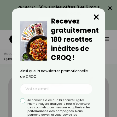
×
PROMO : -60% sur les offres 3 et 6 mois
×
avec le code CROQ60
Recevez
VOIR LA PROMO
gratuitement
180 recettes
inédites de
Accueil
Actus
Beauté
CROQ !
Quel Est Le Meilleur Lifting Du Visage ?
Ainsi que la newsletter promotionnelle
de CROQ.
Je consens à ce que la société Digital
Prisma Players analyse le taux d'ouverture
des courriels pour mesurer et optimiser les
performances des campagnes. Nous
pourrons savoir si vous ouvrez les