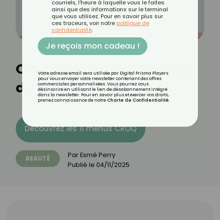
courriels, l'heure à laquelle vous le faites
ainsi que des informations sur le terminal
que vous utilisez. Pour en savoir plus sur
ces traceurs, voir notre
politique de
confidentialité
.
Je reçois mon cadeau !
Quel est le meilleur lifting
Votre adresse email sera utilisée par Digital Prisma Players
pour vous envoyer votre newsletter contenant des offres
du visage ?
commerciales personnalisées. Vous pourrez vous
désinscrire en utilisant le lien de désabonnement intégré
dans la newsletter. Pour en savoir plus et exercer vos droits,
prenez connaissance de notre
Charte de Confidentialité
.
Découvrez les 11 menus CROQ
Par
Esmé Perry
BEAUTÉ
Publié le
04/11/2025