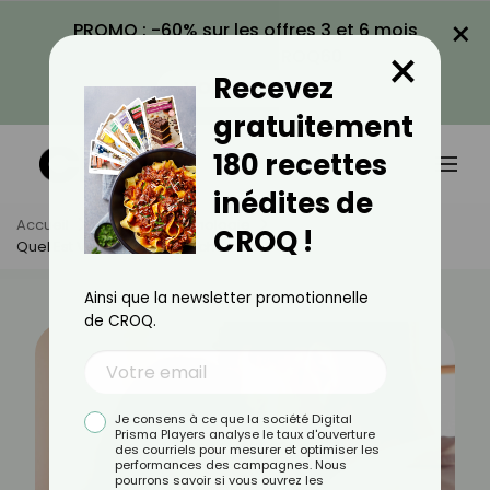
×
PROMO : -60% sur les offres 3 et 6 mois
×
avec le code CROQ60
Recevez
VOIR LA PROMO
gratuitement
180 recettes
inédites de
Accueil
Actus
Psychologie
CROQ !
Quel Est Votre Style D’attachement ?
Ainsi que la newsletter promotionnelle
de CROQ.
Je consens à ce que la société Digital
Prisma Players analyse le taux d'ouverture
des courriels pour mesurer et optimiser les
performances des campagnes. Nous
pourrons savoir si vous ouvrez les