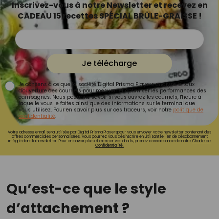
Inscrivez-vous à notre Newsletter et recevez en
CADEAU 15 recettes SPÉCIAL BRÛLE-GRAISSE !
Je télécharge
Je consens à ce que la société Digital Prisma Players analyse le taux
d'ouverture des courriels pour mesurer et optimiser les performances des
campagnes. Nous pourrons savoir si vous ouvrez les courriels, l'heure à
laquelle vous le faites ainsi que des informations sur le terminal que
vous utilisez. Pour en savoir plus sur ces traceurs, voir notre
politique de
confidentialité
.
Votre adresse email sera utilisée par Digital Prisma Playerspour vous envoyer votre newsletter contenant des
offres commerciales personnalisées. Vous pourrez vous désinscrire en utilisant le lien de désabonnement
intégré dans la newsletter. Pour en savoir plus et exercer vos droits, prenez connaissance de notre
Charte de
Confidentialité.
Qu’est-ce que le style
d’attachement ?