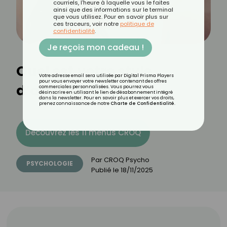
courriels, l'heure à laquelle vous le faites
ainsi que des informations sur le terminal
que vous utilisez. Pour en savoir plus sur
ces traceurs, voir notre
politique de
confidentialité
.
Je reçois mon cadeau !
Quel est votre style
Votre adresse email sera utilisée par Digital Prisma Players
pour vous envoyer votre newsletter contenant des offres
d’attachement ?
commerciales personnalisées. Vous pourrez vous
désinscrire en utilisant le lien de désabonnement intégré
dans la newsletter. Pour en savoir plus et exercer vos droits,
prenez connaissance de notre
Charte de Confidentialité
.
Découvrez les 11 menus CROQ
Par
CROQ Psycho
PSYCHOLOGIE
Publié le
18/11/2025