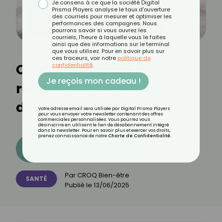
Je consens à ce que la société Digital
Prisma Players analyse le taux d'ouverture
des courriels pour mesurer et optimiser les
performances des campagnes. Nous
pourrons savoir si vous ouvrez les
courriels, l'heure à laquelle vous le faites
ainsi que des informations sur le terminal
que vous utilisez. Pour en savoir plus sur
ces traceurs, voir notre
politique de
Quel vinaigre est
confidentialité
.
Je reçois mon cadeau !
recommandé pour les
diabétiques ?
Votre adresse email sera utilisée par Digital Prisma Players
pour vous envoyer votre newsletter contenant des offres
commerciales personnalisées. Vous pourrez vous
désinscrire en utilisant le lien de désabonnement intégré
dans la newsletter. Pour en savoir plus et exercer vos droits,
prenez connaissance de notre
Charte de Confidentialité
.
Découvrez les 11 menus CROQ
Par
CROQ Bien-être
SANTÉ
Publié le
13/06/2025