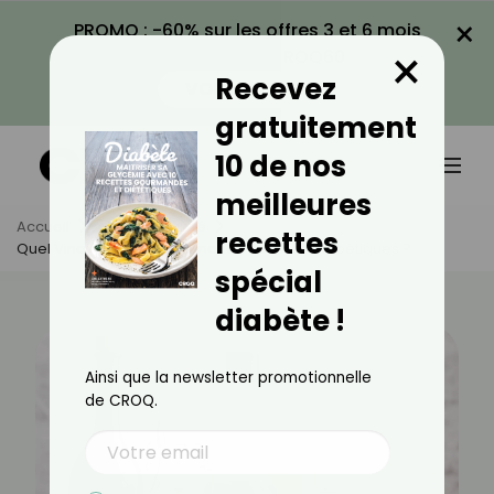
×
PROMO : -60% sur les offres 3 et 6 mois
×
avec le code CROQ60
Recevez
VOIR LA PROMO
gratuitement
10 de nos
meilleures
Accueil
Actus
Santé
recettes
Quel Vinaigre Est Recommandé Pour Les Diabétiques ?
spécial
diabète !
Ainsi que la newsletter promotionnelle
de CROQ.