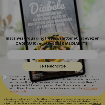
Inscrivez-vous à notre Newsletter et recevez en
CADEAU 10 recettes SPÉCIAL DIABETE !
Je télécharge
Je consens à ce que la société Digital Prisma Players analyse le taux
d'ouverture des courriels pour mesurer et optimiser les performances des
campagnes. Nous pourrons savoir si vous ouvrez les courriels, l'heure à
laquelle vous le faites ainsi que des informations sur le terminal que
vous utilisez. Pour en savoir plus sur ces traceurs, voir notre
politique de
confidentialité
.
Votre adresse email sera utilisée par Digital Prisma Playerspour vous envoyer votre newsletter contenant des
offres commerciales personnalisées. Vous pourrez vous désinscrire en utilisant le lien de désabonnement
intégré dans la newsletter. Pour en savoir plus et exercer vos droits, prenez connaissance de notre
Charte de