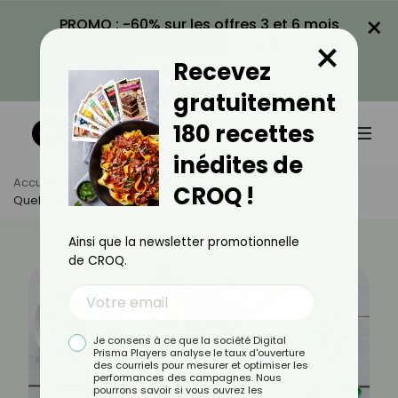
×
PROMO : -60% sur les offres 3 et 6 mois
×
avec le code CROQ60
Recevez
VOIR LA PROMO
gratuitement
180 recettes
inédites de
Accueil
Actus
Minceur
CROQ !
Quelle Perte De Poids Espérer Avec Le Régime Scarsdale ?
Ainsi que la newsletter promotionnelle
de CROQ.
Je consens à ce que la société Digital
Prisma Players analyse le taux d'ouverture
des courriels pour mesurer et optimiser les
performances des campagnes. Nous
pourrons savoir si vous ouvrez les