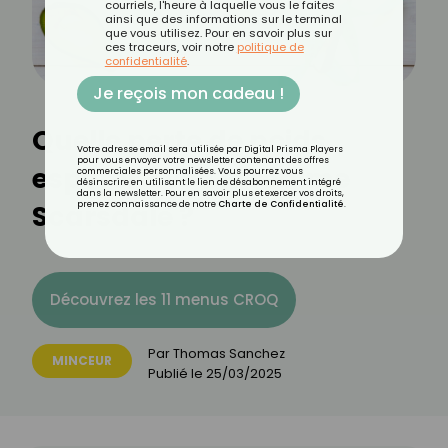
courriels, l'heure à laquelle vous le faites
ainsi que des informations sur le terminal
que vous utilisez. Pour en savoir plus sur
ces traceurs, voir notre
politique de
confidentialité
.
Je reçois mon cadeau !
Quelle perte de poids
Votre adresse email sera utilisée par Digital Prisma Players
pour vous envoyer votre newsletter contenant des offres
espérer avec le régime
commerciales personnalisées. Vous pourrez vous
désinscrire en utilisant le lien de désabonnement intégré
dans la newsletter. Pour en savoir plus et exercer vos droits,
Scarsdale ?
prenez connaissance de notre
Charte de Confidentialité
.
Découvrez les 11 menus CROQ
Par
Thomas Sanchez
MINCEUR
Publié le
25/03/2025