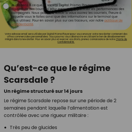
Je consens à ce que la société Digital Prisma Players analyse le taux
d'ouverture des courriels pour mesurer et optimiser les performances des
campagnes. Nous pourrons savoir si vous ouvrez les courriels, l'heure à
laquelle vous le faites ainsi que des informations sur le terminal que
vous utilisez. Pour en savoir plus sur ces traceurs, voir notre
politique de
confidentialité
.
Votre adresse email sera utilisée par Digital Prisma Playerspour vous envoyer votre newsletter contenant des
offres commerciales personnalisées. Vous pourrez vous désinscrire en utilisant le lien de désabonnement
intégré dans la newsletter. Pour en savoir plus et exercer vos droits, prenez connaissance de notre
Charte de
Confidentialité.
Qu’est-ce que le régime
Scarsdale ?
Un régime structuré sur 14 jours
Le régime Scarsdale repose sur une période de 2
semaines pendant laquelle l’alimentation est
contrôlée avec une rigueur militaire :
Très peu de glucides