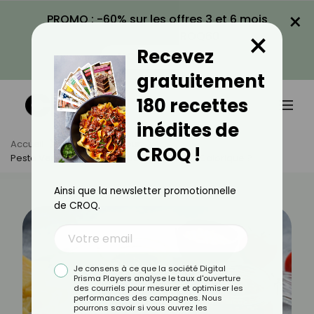
×
PROMO : -60% sur les offres 3 et 6 mois
×
avec le code CROQ60
Recevez
VOIR LA PROMO
gratuitement
180 recettes
inédites de
Accueil
Actus
Minceur
CROQ !
Pesto Vert Ou Rouge : Lequel Est Le Moins Calorique ?
Ainsi que la newsletter promotionnelle
de CROQ.
Je consens à ce que la société Digital
Prisma Players analyse le taux d'ouverture
des courriels pour mesurer et optimiser les
performances des campagnes. Nous
pourrons savoir si vous ouvrez les