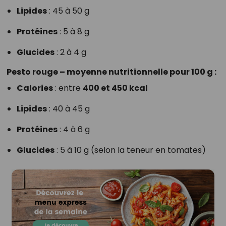
Lipides
: 45 à 50 g
Protéines
: 5 à 8 g
Glucides
: 2 à 4 g
Pesto rouge – moyenne nutritionnelle pour 100 g :
Calories
: entre
400 et 450 kcal
Lipides
: 40 à 45 g
Protéines
: 4 à 6 g
Glucides
: 5 à 10 g (selon la teneur en tomates)