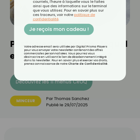
courriels, l'heure à laquelle vous le faites
ainsi que des informations sur le terminal
que vous utilisez. Pour en savoir plus sur
ces traceurs, voir notre
politique de
confidentialité
.
Je reçois mon cadeau !
Pesto vert ou rouge : lequel
Votre adresse email sera utilisée par Digital Prisma Players
pour vous envoyer votre newsletter contenant des offres
est le moins calorique ?
commerciales personnalisées. Vous pourrez vous
désinscrire en utilisant le lien de désabonnement intégré
dans la newsletter. Pour en savoir plus et exercer vos droits,
prenez connaissance de notre
Charte de Confidentialité
.
Découvrez les 11 menus CROQ
Par
Thomas Sanchez
MINCEUR
Publié le
29/07/2025