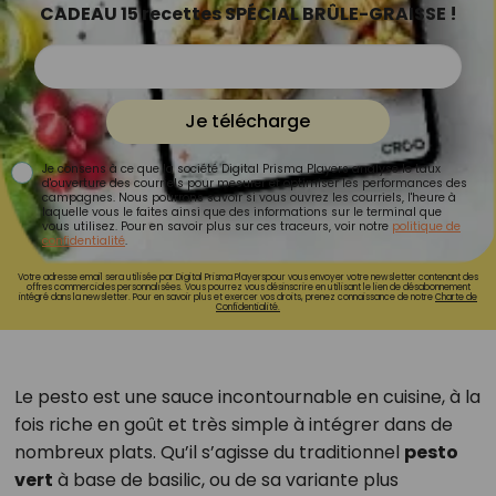
CADEAU 15 recettes SPÉCIAL BRÛLE-GRAISSE !
Je télécharge
Je consens à ce que la société Digital Prisma Players analyse le taux
d'ouverture des courriels pour mesurer et optimiser les performances des
campagnes. Nous pourrons savoir si vous ouvrez les courriels, l'heure à
laquelle vous le faites ainsi que des informations sur le terminal que
vous utilisez. Pour en savoir plus sur ces traceurs, voir notre
politique de
confidentialité
.
Votre adresse email sera utilisée par Digital Prisma Playerspour vous envoyer votre newsletter contenant des
offres commerciales personnalisées. Vous pourrez vous désinscrire en utilisant le lien de désabonnement
intégré dans la newsletter. Pour en savoir plus et exercer vos droits, prenez connaissance de notre
Charte de
Confidentialité.
Le pesto est une sauce incontournable en cuisine, à la
fois riche en goût et très simple à intégrer dans de
nombreux plats. Qu’il s’agisse du traditionnel
pesto
vert
à base de basilic, ou de sa variante plus