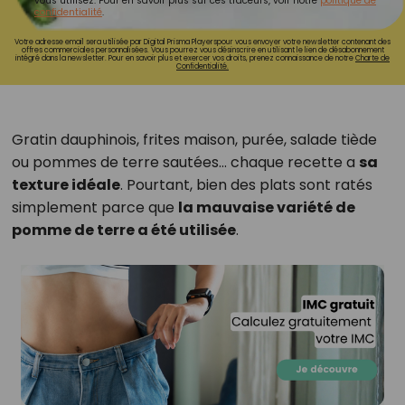
vous utilisez. Pour en savoir plus sur ces traceurs, voir notre
politique de
confidentialité
.
Votre adresse email sera utilisée par Digital Prisma Playerspour vous envoyer votre newsletter contenant des
offres commerciales personnalisées. Vous pourrez vous désinscrire en utilisant le lien de désabonnement
intégré dans la newsletter. Pour en savoir plus et exercer vos droits, prenez connaissance de notre
Charte de
Confidentialité.
Gratin dauphinois, frites maison, purée, salade tiède
ou pommes de terre sautées… chaque recette a
sa
texture idéale
. Pourtant, bien des plats sont ratés
simplement parce que
la mauvaise variété de
pomme de terre a été utilisée
.