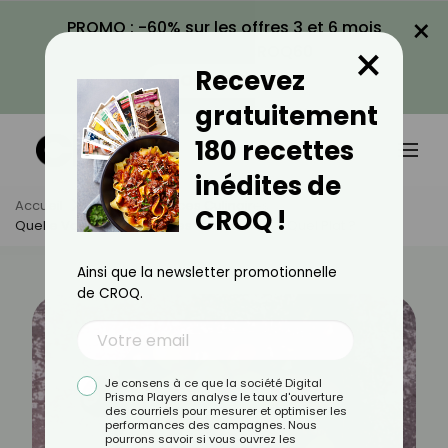
×
PROMO : -60% sur les offres 3 et 6 mois
×
avec le code CROQ60
Recevez
VOIR LA PROMO
gratuitement
180 recettes
inédites de
Accueil
Actus
Astuces Culinaires
CROQ !
Quelle Variété De Pommes De Terre Pour Quel Plat ?
Ainsi que la newsletter promotionnelle
de CROQ.
Je consens à ce que la société Digital
Prisma Players analyse le taux d'ouverture
des courriels pour mesurer et optimiser les
performances des campagnes. Nous
pourrons savoir si vous ouvrez les