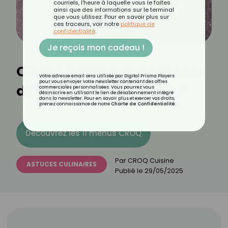
courriels, l'heure à laquelle vous le faites
ainsi que des informations sur le terminal
que vous utilisez. Pour en savoir plus sur
ces traceurs, voir notre
politique de
confidentialité
.
Je reçois mon cadeau !
Quelle variété de pommes
Votre adresse email sera utilisée par Digital Prisma Players
pour vous envoyer votre newsletter contenant des offres
de terre pour quel plat ?
commerciales personnalisées. Vous pourrez vous
désinscrire en utilisant le lien de désabonnement intégré
dans la newsletter. Pour en savoir plus et exercer vos droits,
prenez connaissance de notre
Charte de Confidentialité
.
Découvrez les 11 menus CROQ
Par
CROQ Cuisine
ASTUCES CULINAIRES
Publié le
29/05/2025