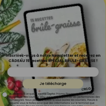
Inscrivez-vous à notre Newsletter et recevez en
CADEAU 15 recettes SPÉCIAL BRÛLE-GRAISSE !
Je télécharge
Je consens à ce que la société Digital Prisma Players analyse le taux
d'ouverture des courriels pour mesurer et optimiser les performances des
campagnes. Nous pourrons savoir si vous ouvrez les courriels, l'heure à
laquelle vous le faites ainsi que des informations sur le terminal que