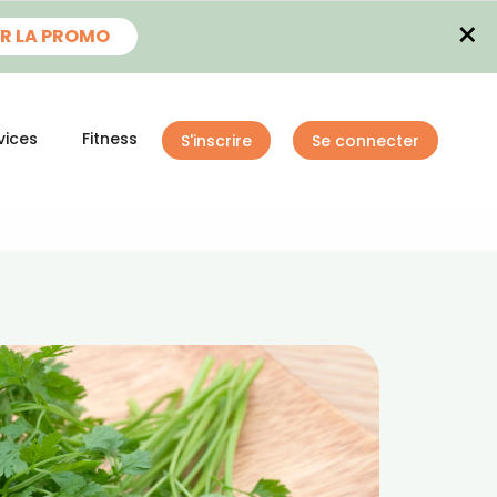
×
R LA PROMO
vices
Fitness
S'inscrire
Se connecter