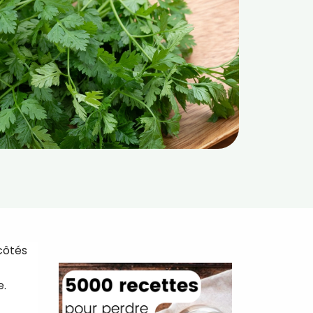
 côtés
e.