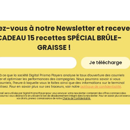
ez-vous à notre Newsletter et receve
CADEAU 15 recettes SPÉCIAL BRÛLE-
GRAISSE !
Je télécharge
à ce que la société Digital Prisma Players analyse le taux d'ouverture des courriels
r et optimiser les performances des campagnes. Nous pourrons savoir si vous
ourriels, l'heure à laquelle vous le faites ainsi que des informations sur le terminal
lisez. Pour en savoir plus sur ces traceurs, voir notre
politique de confidentialité
.
ail sera utilisée par Digital Prisma Playerspour vous envoyer votre newsletter contenant des offres commerciales
pourrez vous désinscrire en utilisant le lien de désabonnement intégré dans la newsletter. Pour en savoir plus et exerc
vos droits, prenez connaissance de notre
Charte de Confidentialité.