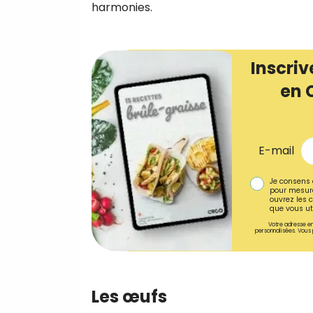
harmonies.
Inscriv
en 
E-mail
Je consens 
pour mesure
ouvrez les c
que vous uti
Votre adresse em
personnalisées. Vous 
Les œufs