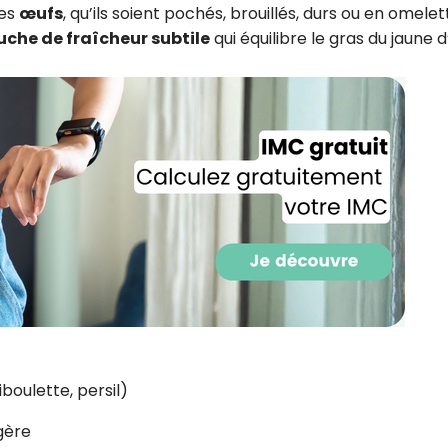
les
œufs
, qu’ils soient pochés, brouillés, durs ou en omelet
uche de fraîcheur subtile
qui équilibre le gras du jaune 
Recevez gratuitemen
recettes inédites de
boulette, persil)
!
gère
Ainsi que la newsletter promotio