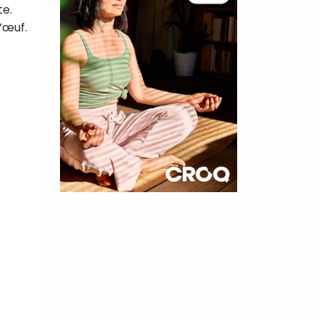
te.
d’œuf.
×
t 180
 CROQ
nnelle de