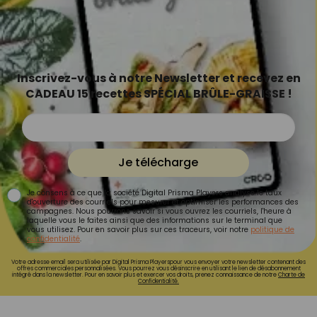
Inscrivez-vous à notre Newsletter et recevez en
CADEAU 15 recettes SPÉCIAL BRÛLE-GRAISSE !
Je télécharge
Je consens à ce que la société Digital Prisma Players analyse le taux
d'ouverture des courriels pour mesurer et optimiser les performances des
campagnes. Nous pourrons savoir si vous ouvrez les courriels, l'heure à
laquelle vous le faites ainsi que des informations sur le terminal que
vous utilisez. Pour en savoir plus sur ces traceurs, voir notre
politique de
confidentialité
.
Votre adresse email sera utilisée par Digital Prisma Playerspour vous envoyer votre newsletter contenant des
offres commerciales personnalisées. Vous pourrez vous désinscrire en utilisant le lien de désabonnement
intégré dans la newsletter. Pour en savoir plus et exercer vos droits, prenez connaissance de notre
Charte de
Confidentialité.