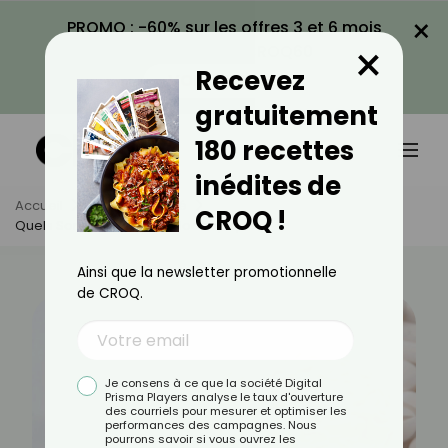
×
PROMO : -60% sur les offres 3 et 6 mois
×
avec le code CROQ60
Recevez
VOIR LA PROMO
gratuitement
180 recettes
inédites de
Accueil
Actus
Santé
CROQ !
Quels Sont Les Meilleurs Nootropiques ?
Ainsi que la newsletter promotionnelle
de CROQ.
Je consens à ce que la société Digital
Prisma Players analyse le taux d'ouverture
des courriels pour mesurer et optimiser les
performances des campagnes. Nous
pourrons savoir si vous ouvrez les