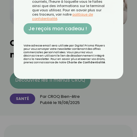
courriels, l'heure à laquelle vous le faites
ainsi que des informations sur le terminal
que vous utilisez. Pour en savoir plus sur
ces traceurs, voir notre
politique de
confidentialité
.
Je reçois mon cadeau !
Quels sont les meilleurs
Votre adresse email sera utilisée par Digital Prisma Players
pour vous envoyer votre newsletter contenant des offres
nootropiques ?
commerciales personnalisées. Vous pourrez vous
désinscrire en utilisant le lien de désabonnement intégré
dans la newsletter. Pour en savoir plus et exercer vos droits,
prenez connaissance de notre
Charte de Confidentialité
.
Découvrez les 11 menus CROQ
Par
CROQ Bien-être
SANTÉ
Publié le
19/08/2025