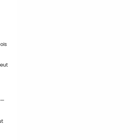
ois
peut
 —
ut