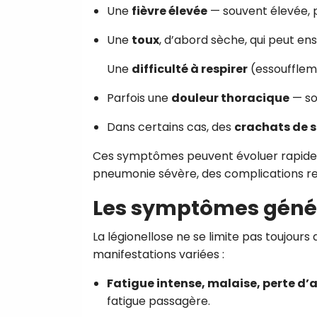
Une
fièvre élevée
— souvent élevée, 
Une
toux
, d’abord sèche, qui peut en
Une
difficulté à respirer
(essouffleme
Parfois une
douleur thoracique
— sou
Dans certains cas, des
crachats de 
Ces symptômes peuvent évoluer rapideme
pneumonie sévère, des complications resp
Les symptômes génér
La légionellose ne se limite pas toujours
manifestations variées :
Fatigue intense, malaise, perte d’
fatigue passagère.