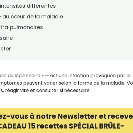
ntensités différentes
— au cœur de la maladie
tra‑pulmonaires
saire
ister
die du légionnaire » — est une infection provoquée par la
mptômes peuvent varier selon la forme de la maladie. Voi
s, réagir vite et consulter si nécessaire.
ez-vous à notre Newsletter et receve
CADEAU 15 recettes SPÉCIAL BRÛLE-