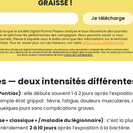
GRAISSE !
Je télécharge
à ce que la société Digital Prisma Players analyse le taux d'ouverture des courriels
r et optimiser les performances des campagnes. Nous pourrons savoir si vous
ourriels, l'heure à laquelle vous le faites ainsi que des informations sur le terminal
lisez. Pour en savoir plus sur ces traceurs, voir notre
politique de confidentialité
.
ail sera utilisée par Digital Prisma Playerspour vous envoyer votre newsletter contenant des offres commerciales
pourrez vous désinscrire en utilisant le lien de désabonnement intégré dans la newsletter. Pour en savoir plus et exerc
vos droits, prenez connaissance de notre
Charte de Confidentialité.
s — deux intensités différente
 Pontiac)
: elle débute souvent 1 à 2 jours après l’expositio
Recevez gratuitemen
mple état grippal : fièvre, fatigue, douleurs musculaires,
recettes inédites de
quelques jours sans complications graves.
!
 « classique » / maladie du légionnaire)
: c’est la plu
généralement
2 à 10 jours
après l’exposition à la bactérie.
Ainsi que la newsletter promotio