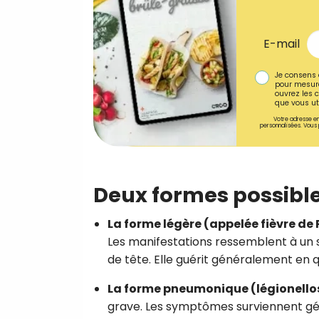
E-mail
Je consens 
pour mesure
ouvrez les c
que vous uti
Votre adresse em
personnalisées. Vous 
Deux formes possible
La forme légère (appelée fièvre de
Les manifestations ressemblent à un si
de tête. Elle guérit généralement en 
La forme pneumonique (légionellose
grave. Les symptômes surviennent 