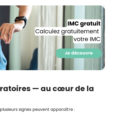
CROQ.
Je consens à ce que la société Digi
Prisma Players analyse le taux d'ou
des courriels pour mesurer et optim
performances des campagnes. No
pourrons savoir si vous ouvrez les co
l'heure à laquelle vous le faites ains
des informations sur le terminal qu
utilisez. Pour en savoir plus sur ces 
voir notre
politique de confidentialit
Je reçois mon cadeau !
atoires — au cœur de la
Votre adresse email sera utilisée par Digital Prisma Playe
envoyer votre newsletter contenant des offres commercial
personnalisées. Vous pourrez vous désinscrire en utilisan
désabonnement intégré dans la newsletter. Pour en savoi
exercer vos droits, prenez connaissance de notre
Charte 
Confidentialité
.
plusieurs signes peuvent apparaître :