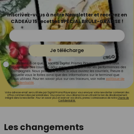
Inscrivez-vous à notre Newsletter et recevez en
CADEAU 15 recettes SPÉCIAL BRÛLE-GRAISSE !
Je télécharge
Je consens à ce que la société Digital Prisma Players analyse le taux
d'ouverture des courriels pour mesurer et optimiser les performances des
campagnes. Nous pourrons savoir si vous ouvrez les courriels, l'heure à
laquelle vous le faites ainsi que des informations sur le terminal que
vous utilisez. Pour en savoir plus sur ces traceurs, voir notre
politique de
confidentialité
.
Votre adresse email sera utilisée par Digital Prisma Playerspour vous envoyer votre newsletter contenant des
offres commerciales personnalisées. Vous pourrez vous désinscrire en utilisant le lien de désabonnement
intégré dans la newsletter. Pour en savoir plus et exercer vos droits, prenez connaissance de notre
Charte de
Confidentialité.
Les changements