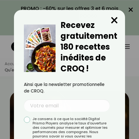
×
PROMO : -60% sur les offres 3 et 6 mois
×
avec le code CROQ60
Recevez
VOIR LA PROMO
gratuitement
180 recettes
inédites de
Accueil
Actus
Quotidien
CROQ !
Qu'est-Ce Qui Change Quand On A 40 Ans ?
Ainsi que la newsletter promotionnelle
de CROQ.
Je consens à ce que la société Digital
Prisma Players analyse le taux d'ouverture
des courriels pour mesurer et optimiser les
performances des campagnes. Nous
pourrons savoir si vous ouvrez les