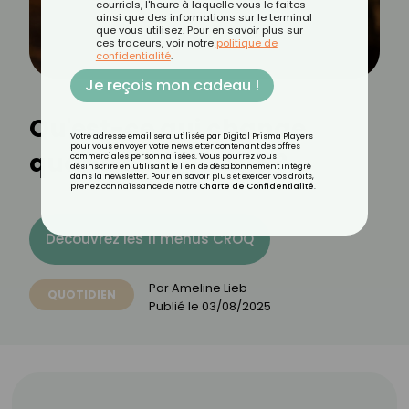
courriels, l'heure à laquelle vous le faites
ainsi que des informations sur le terminal
que vous utilisez. Pour en savoir plus sur
ces traceurs, voir notre
politique de
confidentialité
.
Je reçois mon cadeau !
Qu'est-ce qui change
Votre adresse email sera utilisée par Digital Prisma Players
pour vous envoyer votre newsletter contenant des offres
quand on a 40 ans ?
commerciales personnalisées. Vous pourrez vous
désinscrire en utilisant le lien de désabonnement intégré
dans la newsletter. Pour en savoir plus et exercer vos droits,
prenez connaissance de notre
Charte de Confidentialité
.
Découvrez les 11 menus CROQ
Par
Ameline Lieb
QUOTIDIEN
Publié le
03/08/2025