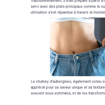
Traditionnellement, il était préparé à partir
servi avec des plats principaux comme le curr
utilisation s'est répandue à travers le monde
Le chutney d'aubergines, également connu so
apprécié pour sa saveur unique et sa texture
souvent sous-estimées, et de les transforme