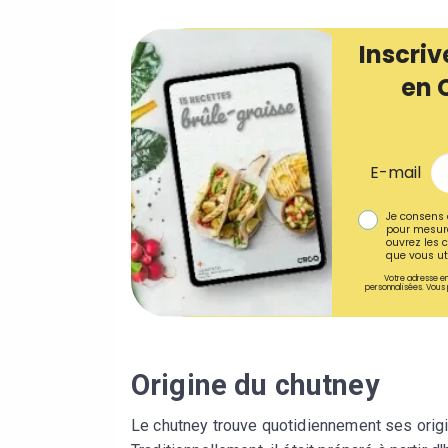
Inscriv
en 
E-mail
Je consens 
pour mesure
ouvrez les c
que vous uti
Votre adresse em
personnalisées. Vous 
Origine du chutney
Le chutney trouve quotidiennement ses origin