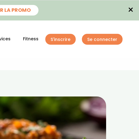
×
R LA PROMO
vices
Fitness
S'inscrire
Se connecter