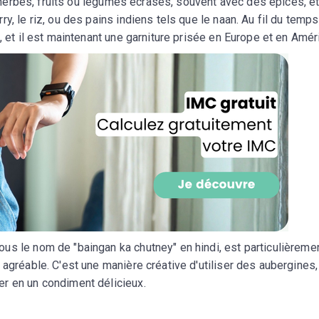
 d'herbes, fruits ou légumes écrasés, souvent avec des épices, e
CROQ.
y, le riz, ou des pains indiens tels que le naan. Au fil du temps
, et il est maintenant une garniture prisée en Europe et en Amér
Je consens à ce que la société Digi
Prisma Players analyse le taux d'ou
des courriels pour mesurer et optim
performances des campagnes. No
pourrons savoir si vous ouvrez les co
l'heure à laquelle vous le faites ains
des informations sur le terminal qu
utilisez. Pour en savoir plus sur ces 
voir notre
politique de confidentialit
Je reçois mon cadeau !
us le nom de "baingan ka chutney" en hindi, est particulièreme
Votre adresse email sera utilisée par Digital Prisma Playe
envoyer votre newsletter contenant des offres commercial
 agréable. C'est une manière créative d'utiliser des aubergines,
personnalisées. Vous pourrez vous désinscrire en utilisan
désabonnement intégré dans la newsletter. Pour en savoi
r en un condiment délicieux.
exercer vos droits, prenez connaissance de notre
Charte 
Confidentialité
.