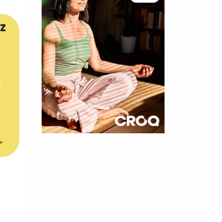
z
×
er
t 180
 CROQ
nnelle de