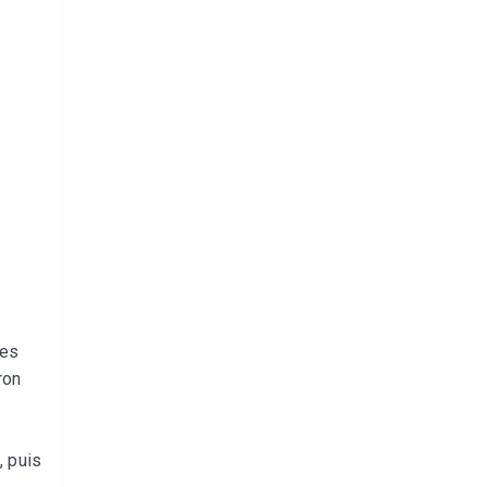
les
ron
, puis