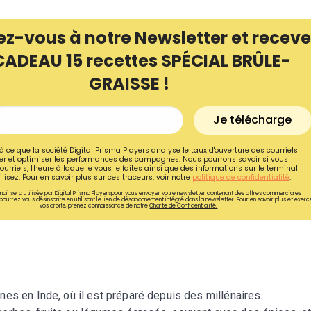
ez-vous à notre Newsletter et receve
CADEAU 15 recettes SPÉCIAL BRÛLE-
GRAISSE !
Je télécharge
à ce que la société Digital Prisma Players analyse le taux d'ouverture des courriels
r et optimiser les performances des campagnes. Nous pourrons savoir si vous
ourriels, l'heure à laquelle vous le faites ainsi que des informations sur le terminal
lisez. Pour en savoir plus sur ces traceurs, voir notre
politique de confidentialité
.
ail sera utilisée par Digital Prisma Playerspour vous envoyer votre newsletter contenant des offres commerciales
pourrez vous désinscrire en utilisant le lien de désabonnement intégré dans la newsletter. Pour en savoir plus et exerc
vos droits, prenez connaissance de notre
Charte de Confidentialité.
Recevez gratuitemen
recettes inédites de
!
es en Inde, où il est préparé depuis des millénaires.
Ainsi que la newsletter promotio