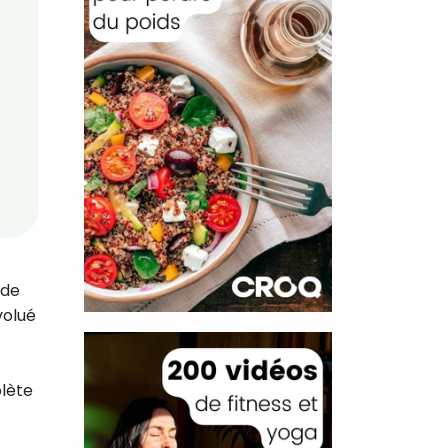
 de
volué
plète