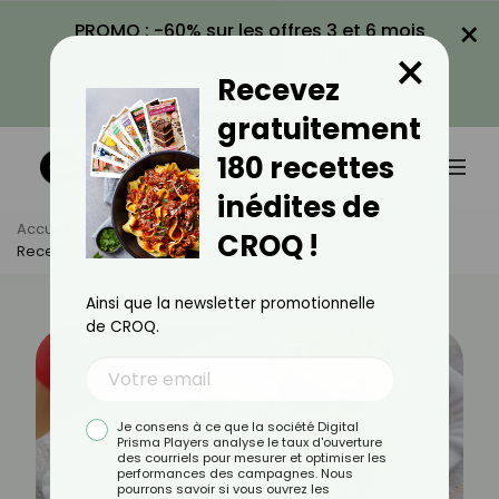
×
PROMO : -60% sur les offres 3 et 6 mois
×
avec le code CROQ60
Recevez
VOIR LA PROMO
gratuitement
180 recettes
inédites de
Accueil
Actus
Recettes
CROQ !
Recette De Croquettes Aux Épinards
Ainsi que la newsletter promotionnelle
de CROQ.
Je consens à ce que la société Digital
Prisma Players analyse le taux d'ouverture
des courriels pour mesurer et optimiser les
performances des campagnes. Nous
pourrons savoir si vous ouvrez les