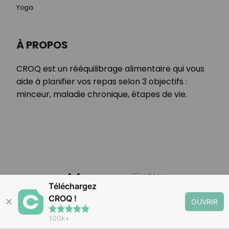
Yoga
À PROPOS
CROQ est un rééquilibrage alimentaire qui vous
aide à planifier vos repas selon 3 objectifs :
minceur, maladie chronique, étapes de vie.
Téléchargez
CROQ !
✕
OUVRIR
100k+