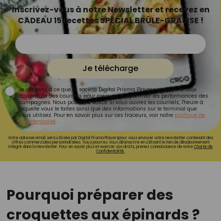
Inscrivez-vous à notre Newsletter et recevez en
CADEAU 15 recettes SPÉCIAL BRÛLE-GRAISSE !
Je télécharge
Je consens à ce que la société Digital Prisma Players analyse le taux
d'ouverture des courriels pour mesurer et optimiser les performances des
campagnes. Nous pourrons savoir si vous ouvrez les courriels, l'heure à
laquelle vous le faites ainsi que des informations sur le terminal que
vous utilisez. Pour en savoir plus sur ces traceurs, voir notre
politique de
confidentialité
.
Votre adresse email sera utilisée par Digital Prisma Playerspour vous envoyer votre newsletter contenant des
offres commerciales personnalisées. Vous pourrez vous désinscrire en utilisant le lien de désabonnement
intégré dans la newsletter. Pour en savoir plus et exercer vos droits, prenez connaissance de notre
Charte de
Confidentialité.
Pourquoi préparer des
croquettes aux épinards ?