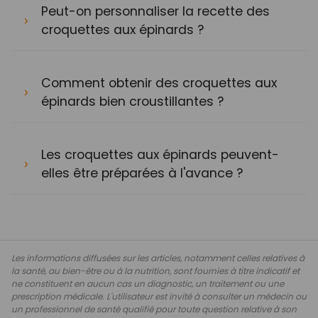
Peut-on personnaliser la recette des
croquettes aux épinards ?
Comment obtenir des croquettes aux
épinards bien croustillantes ?
Les croquettes aux épinards peuvent-
elles être préparées à l'avance ?
Les informations diffusées sur les articles, notamment celles relatives à
la santé, au bien-être ou à la nutrition, sont fournies à titre indicatif et
ne constituent en aucun cas un diagnostic, un traitement ou une
prescription médicale. L'utilisateur est invité à consulter un médecin ou
un professionnel de santé qualifié pour toute question relative à son