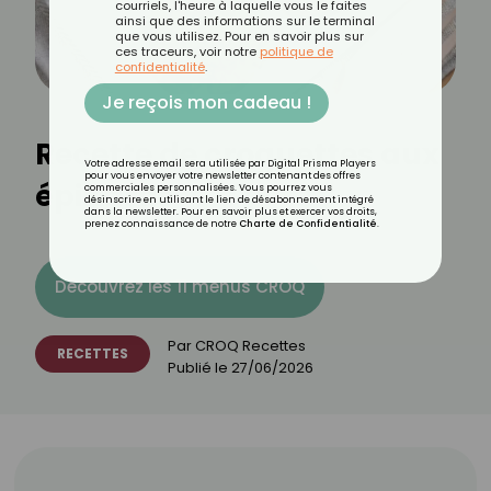
courriels, l'heure à laquelle vous le faites
ainsi que des informations sur le terminal
que vous utilisez. Pour en savoir plus sur
ces traceurs, voir notre
politique de
confidentialité
.
Je reçois mon cadeau !
Recette de croquettes aux
Votre adresse email sera utilisée par Digital Prisma Players
pour vous envoyer votre newsletter contenant des offres
épinards
commerciales personnalisées. Vous pourrez vous
désinscrire en utilisant le lien de désabonnement intégré
dans la newsletter. Pour en savoir plus et exercer vos droits,
prenez connaissance de notre
Charte de Confidentialité
.
Découvrez les 11 menus CROQ
Par
CROQ Recettes
RECETTES
Publié le
27/06/2026