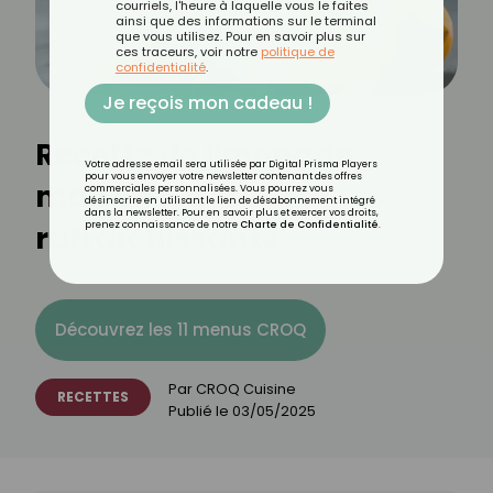
courriels, l'heure à laquelle vous le faites
ainsi que des informations sur le terminal
que vous utilisez. Pour en savoir plus sur
ces traceurs, voir notre
politique de
confidentialité
.
Je reçois mon cadeau !
Recette de limonade
Votre adresse email sera utilisée par Digital Prisma Players
pour vous envoyer votre newsletter contenant des offres
maison légère et
commerciales personnalisées. Vous pourrez vous
désinscrire en utilisant le lien de désabonnement intégré
dans la newsletter. Pour en savoir plus et exercer vos droits,
rafraîchissante
prenez connaissance de notre
Charte de Confidentialité
.
Découvrez les 11 menus CROQ
Par
CROQ Cuisine
RECETTES
Publié le
03/05/2025