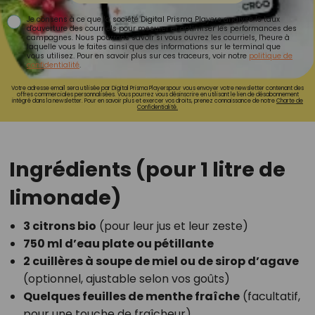
Je consens à ce que la société Digital Prisma Players analyse le taux
d'ouverture des courriels pour mesurer et optimiser les performances des
campagnes. Nous pourrons savoir si vous ouvrez les courriels, l'heure à
laquelle vous le faites ainsi que des informations sur le terminal que
vous utilisez. Pour en savoir plus sur ces traceurs, voir notre
politique de
confidentialité
.
Votre adresse email sera utilisée par Digital Prisma Playerspour vous envoyer votre newsletter contenant des
offres commerciales personnalisées. Vous pourrez vous désinscrire en utilisant le lien de désabonnement
intégré dans la newsletter. Pour en savoir plus et exercer vos droits, prenez connaissance de notre
Charte de
Confidentialité.
Ingrédients (pour 1 litre de
limonade)
3 citrons bio
(pour leur jus et leur zeste)
750 ml d’eau plate ou pétillante
2 cuillères à soupe de miel ou de sirop d’agave
(optionnel, ajustable selon vos goûts)
Quelques feuilles de menthe fraîche
(facultatif,
pour une touche de fraîcheur)