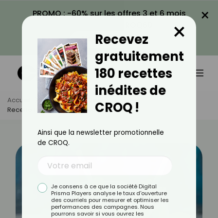
×
PROMO : -60% sur les offres 3 et 6 mois
×
avec le code CROQ60
Recevez
VOIR LA PROMO
gratuitement
180 recettes
inédites de
Accueil
Actus
Recettes
CROQ !
Recette De Limonade Maison Légère Et Rafraîchissante
Ainsi que la newsletter promotionnelle
de CROQ.
Je consens à ce que la société Digital
Prisma Players analyse le taux d'ouverture
des courriels pour mesurer et optimiser les
performances des campagnes. Nous
pourrons savoir si vous ouvrez les