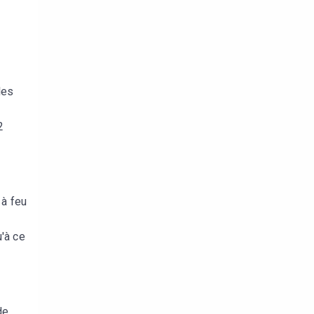
les
2
 à feu
u'à ce
de.