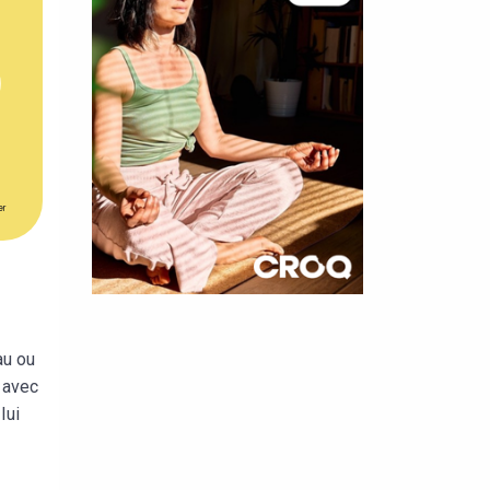
er
×
t 180
au ou
i avec
 CROQ
lui
nnelle de