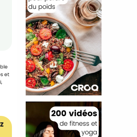
able
s et
,
z