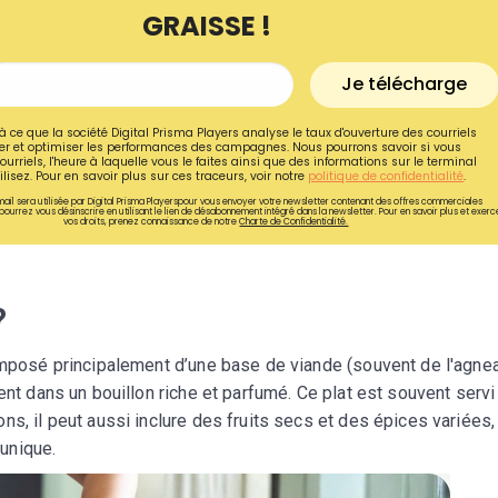
GRAISSE !
Je télécharge
à ce que la société Digital Prisma Players analyse le taux d'ouverture des courriels
r et optimiser les performances des campagnes. Nous pourrons savoir si vous
ourriels, l'heure à laquelle vous le faites ainsi que des informations sur le terminal
lisez. Pour en savoir plus sur ces traceurs, voir notre
politique de confidentialité
.
ail sera utilisée par Digital Prisma Playerspour vous envoyer votre newsletter contenant des offres commerciales
pourrez vous désinscrire en utilisant le lien de désabonnement intégré dans la newsletter. Pour en savoir plus et exerc
vos droits, prenez connaissance de notre
Charte de Confidentialité.
?
Recevez gratuitemen
composé principalement d’une base de viande (souvent de l'agne
ent dans un bouillon riche et parfumé. Ce plat est souvent serv
recettes inédites de
s, il peut aussi inclure des fruits secs et des épices variées, 
!
unique.
Ainsi que la newsletter promotio