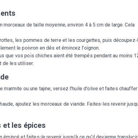
ients
n morceaux de taille moyenne, environ 4 à 5 cm de large. Cela
rottes, les pommes de terre et les courgettes, puis découpez-
ement le poivron en dés et émincez l'oignon.
s que vos pois chiches aient été trempés pendant au moins 1
 de les utiliser.
nde
 marmite ou une tajine, versez l'huile d'olive et faites chauffer
 chaude, ajoutez les morceaux de viande. Faites-les revenir jusq
 et les épices
n émincé et faites-le revenir jusqu'à ce qu'il devienne transluci