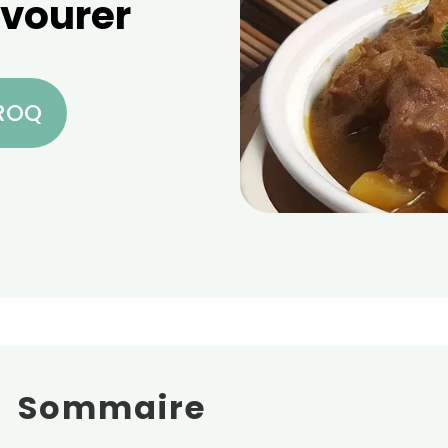
avourer
CROQ
Sommaire