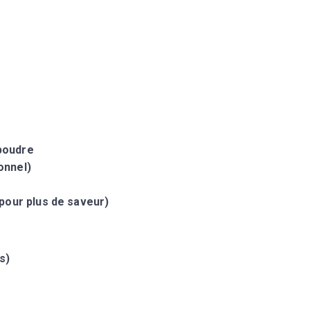
 poudre
ionnel)
e pour plus de saveur)
s)