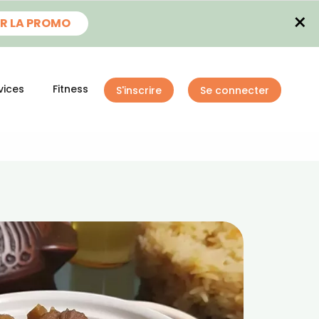
×
R LA PROMO
vices
Fitness
S'inscrire
Se connecter