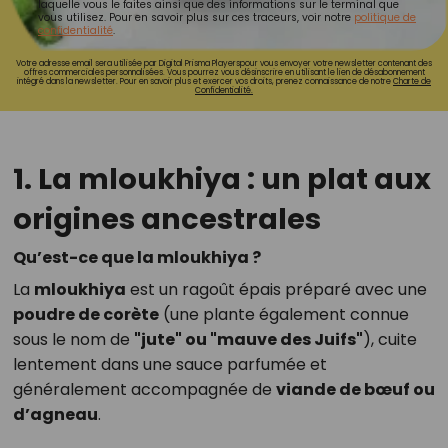
laquelle vous le faites ainsi que des informations sur le terminal que
vous utilisez. Pour en savoir plus sur ces traceurs, voir notre
politique de
confidentialité
.
Votre adresse email sera utilisée par Digital Prisma Playerspour vous envoyer votre newsletter contenant des
offres commerciales personnalisées. Vous pourrez vous désinscrire en utilisant le lien de désabonnement
intégré dans la newsletter. Pour en savoir plus et exercer vos droits, prenez connaissance de notre
Charte de
Confidentialité.
1. La mloukhiya : un plat aux
origines ancestrales
Qu’est-ce que la mloukhiya ?
La
mloukhiya
est un ragoût épais préparé avec une
poudre de corète
(une plante également connue
sous le nom de
"jute" ou "mauve des Juifs"
), cuite
lentement dans une sauce parfumée et
généralement accompagnée de
viande de bœuf ou
d’agneau
.