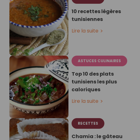
10 recettes légères
tunisiennes
Lire la suite
ASTUCES CULINAIRES
Top 10 des plats
tunisiens les plus
caloriques
Lire la suite
RECETTES
Chamia : le gâteau