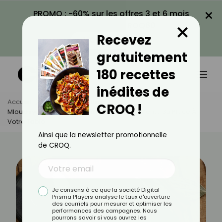
×
PROMO : -60% sur les offres 3 et 6 mois
×
avec le code CROQ60
Recevez
VOIR LA PROMO
gratuitement
180 recettes
inédites de
Accueil
Actus
Recettes
CROQ !
Mloukhiya : Ce Plat Tunisien Méconnu Qui Mérite Sa Place À
Votre Table
Ainsi que la newsletter promotionnelle
de CROQ.
Je consens à ce que la société Digital
Prisma Players analyse le taux d'ouverture
des courriels pour mesurer et optimiser les
performances des campagnes. Nous
pourrons savoir si vous ouvrez les