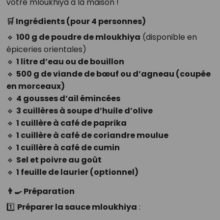
votre mloukhiya à la maison !
🛒 Ingrédients (pour 4 personnes)
🔹
100 g de poudre de mloukhiya
(disponible en
épiceries orientales)
🔹
1 litre d’eau ou de bouillon
🔹
500 g de viande de bœuf ou d’agneau (coupée
en morceaux)
🔹
4 gousses d’ail émincées
🔹
3 cuillères à soupe d’huile d’olive
🔹
1 cuillère à café de paprika
🔹
1 cuillère à café de coriandre moulue
🔹
1 cuillère à café de cumin
🔹
Sel et poivre au goût
🔹
1 feuille de laurier (optionnel)
👨‍🍳 Préparation
1️⃣
Préparer la sauce mloukhiya
: