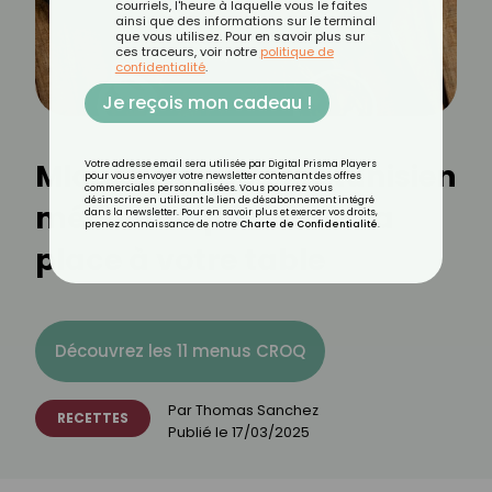
courriels, l'heure à laquelle vous le faites
ainsi que des informations sur le terminal
que vous utilisez. Pour en savoir plus sur
ces traceurs, voir notre
politique de
confidentialité
.
Je reçois mon cadeau !
Mloukhiya : ce plat tunisien
Votre adresse email sera utilisée par Digital Prisma Players
pour vous envoyer votre newsletter contenant des offres
commerciales personnalisées. Vous pourrez vous
désinscrire en utilisant le lien de désabonnement intégré
méconnu qui mérite sa
dans la newsletter. Pour en savoir plus et exercer vos droits,
prenez connaissance de notre
Charte de Confidentialité
.
place à votre table
Découvrez les 11 menus CROQ
Par
Thomas Sanchez
RECETTES
Publié le
17/03/2025