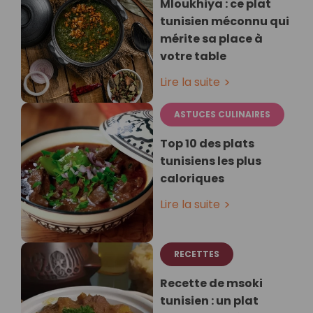
Mloukhiya : ce plat
tunisien méconnu qui
mérite sa place à
votre table
Lire la suite
ASTUCES CULINAIRES
Top 10 des plats
tunisiens les plus
caloriques
Lire la suite
RECETTES
Recette de msoki
tunisien : un plat