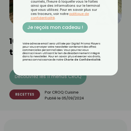
courriels, l'heure à laquelle vous le faites
ainsi que des informations sur le terminal
que vous utilisez. Pour en savoir plus sur
ces traceurs, voir notre
politique de
confidentialité
.
Je reçois mon cadeau !
10 recettes légères
Votre adresse email sera utilisée par Digital Prisma Players
pour vous envoyer votre newsletter contenant des offres
tunisiennes
commerciales personnalisées. Vous pourrez vous
désinscrire en utilisant le lien de désabonnement intégré
dans la newsletter. Pour en savoir plus et exercer vos droits,
prenez connaissance de notre
Charte de Confidentialité
.
Découvrez les 11 menus CROQ
Par
CROQ Cuisine
RECETTES
Publié le
05/09/2024