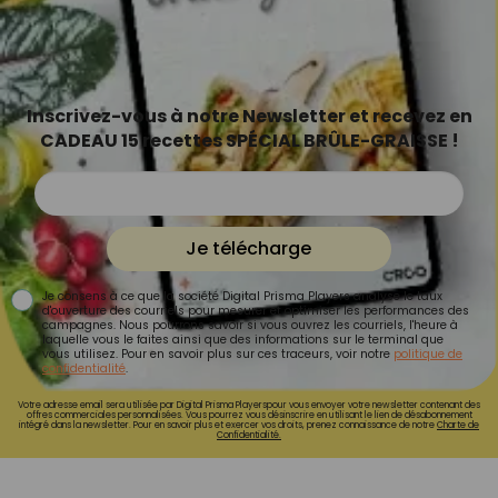
Inscrivez-vous à notre Newsletter et recevez en
CADEAU 15 recettes SPÉCIAL BRÛLE-GRAISSE !
Je télécharge
Je consens à ce que la société Digital Prisma Players analyse le taux
d'ouverture des courriels pour mesurer et optimiser les performances des
campagnes. Nous pourrons savoir si vous ouvrez les courriels, l'heure à
laquelle vous le faites ainsi que des informations sur le terminal que
vous utilisez. Pour en savoir plus sur ces traceurs, voir notre
politique de
confidentialité
.
Votre adresse email sera utilisée par Digital Prisma Playerspour vous envoyer votre newsletter contenant des
offres commerciales personnalisées. Vous pourrez vous désinscrire en utilisant le lien de désabonnement
intégré dans la newsletter. Pour en savoir plus et exercer vos droits, prenez connaissance de notre
Charte de
Confidentialité.