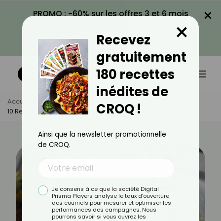
×
PROMO : -60% sur les offres 3 et 6 mois
×
avec le code CROQ60
Recevez
VOIR LA PROMO
gratuitement
180 recettes
inédites de
Accueil
Actus
Recettes
CROQ !
10 Recettes Légères Tunisiennes
Ainsi que la newsletter promotionnelle
de CROQ.
Je consens à ce que la société Digital
Prisma Players analyse le taux d'ouverture
des courriels pour mesurer et optimiser les
performances des campagnes. Nous
pourrons savoir si vous ouvrez les