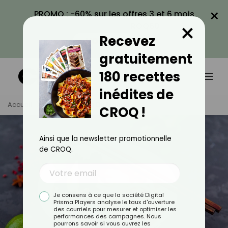
×
PROMO : -60% sur les offres 3 et 6 mois
×
avec le code CROQ60
Recevez
VOIR LA PROMO
gratuitement
180 recettes
inédites de
Accueil
Tag
Cuisine Du Monde
CROQ !
Ainsi que la newsletter promotionnelle
de CROQ.
Je consens à ce que la société Digital
Prisma Players analyse le taux d'ouverture
des courriels pour mesurer et optimiser les
performances des campagnes. Nous
pourrons savoir si vous ouvrez les