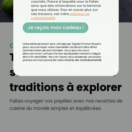
courriels, l'heure à laquelle vous le faites
ainsi que des informations sur le terminal
que vous utilisez. Pour en savoir plus sur
ces traceurs, voir notre
politique de
confidentialité
.
Je reçois mon cadeau !
Cuisine du monde
Votre adresse email sera utilisée par Digital Prisma Players
pour vous envoyer votre newsletter contenant des offres
commerciales personnalisées. Vous pourrez vous
Tour du monde des
désinscrire en utilisant le lien de désabonnement intégré
dans la newsletter. Pour en savoir plus et exercer vos droits,
prenez connaissance de notre
Charte de Confidentialité
.
saveurs : cuisine et
traditions à explorer
Faites voyager vos papilles avec nos recettes de
cuisine du monde simples et équilibrées.