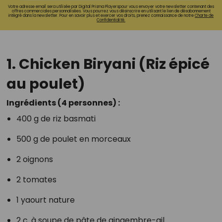
Votre adresse email sera utilisée par Digital Prisma Playerspour vous envoyer votre newsletter contenant des
offres commerciales personnalisées. Vous pourrez vous désinscrire en utilisant le lien de désabonnement
intégré dans la newsletter. Pour en savoir plus et exercer vos droits, prenez connaissance de notre
Charte de
Confidentialité.
1.
Chicken Biryani (Riz épicé
au poulet)
Ingrédients (4 personnes) :
400 g de riz basmati
500 g de poulet en morceaux
2 oignons
2 tomates
1 yaourt nature
2 c. à soupe de pâte de gingembre-ail