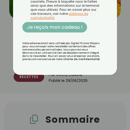
courriels, l'heure à laquelle vous le faites
ainsi que des informations sur le terminal
que vous utilisez. Pour en savoir plus sur
ces traceurs, voir notre
politique de
confidentialité
.
Je reçois mon cadeau !
10 recettes pakistanaises
Votre adresse email sera utilisée par Digital Prisma Players
pour vous envoyer votre newsletter contenant des offres
commerciales personnalisées. Vous pourrez vous
désinscrire en utilisant le lien de désabonnement intégré
dans la newsletter. Pour en savoir plus et exercer vos droits,
Découvrez les 11 menus CROQ
prenez connaissance de notre
Charte de Confidentialité
.
Par
CROQ Cuisine
RECETTES
Publié le
29/06/2025
Sommaire