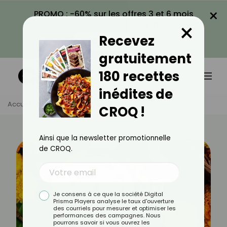
×
PROMO : -60% sur les offres 3 et 6 mois
×
avec le code CROQ60
Recevez
VOIR LA PROMO
gratuitement
180 recettes
inédites de
Accueil
Actus
Recettes
10 Recettes Pakistanaises
CROQ !
Ainsi que la newsletter promotionnelle
de CROQ.
Je consens à ce que la société Digital
Prisma Players analyse le taux d'ouverture
des courriels pour mesurer et optimiser les
performances des campagnes. Nous
pourrons savoir si vous ouvrez les