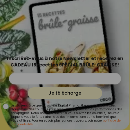
Inscrivez-vous à notre Newsletter et recevez en
CADEAU 15 recettes SPÉCIAL BRÛLE-GRAISSE !
Je télécharge
Je consens à ce que la société Digital Prisma Players analyse le taux
d'ouverture des courriels pour mesurer et optimiser les performances des
campagnes. Nous pourrons savoir si vous ouvrez les courriels, l'heure à
laquelle vous le faites ainsi que des informations sur le terminal que
vous utilisez. Pour en savoir plus sur ces traceurs, voir notre
politique de
confidentialité
.