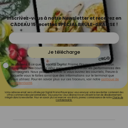
Inscrivez-vous à notre Newsletter et recevez en
CADEAU 15 recettes SPÉCIAL BRÛLE-GRAISSE !
Je télécharge
Je consens à ce que la société Digital Prisma Players analyse le taux
d'ouverture des courriels pour mesurer et optimiser les performances des
campagnes. Nous pourrons savoir si vous ouvrez les courriels, l'heure à
laquelle vous le faites ainsi que des informations sur le terminal que
vous utilisez. Pour en savoir plus sur ces traceurs, voir notre
politique de
confidentialité
.
Votre adresse email sera utilisée par Digital Prisma Playerspour vous envoyer votre newsletter contenant des
offres commerciales personnalisées. Vous pourrez vous désinscrire en utilisant le lien de désabonnement
intégré dans la newsletter. Pour en savoir plus et exercer vos droits, prenez connaissance de notre
Charte de
Confidentialité.