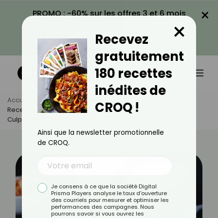
×
PROMO : -60% sur les offres 3 et 6 mois
×
avec le code CROQ60
Recevez
VOIR LA PROMO
gratuitement
180 recettes
inédites de
Accueil
Actus
Recettes
CROQ !
Recette De Poulet Frit Coréen Léger : Le Croustillant Sans
Culpabilité
Ainsi que la newsletter promotionnelle
de CROQ.
Je consens à ce que la société Digital
Prisma Players analyse le taux d'ouverture
des courriels pour mesurer et optimiser les
performances des campagnes. Nous
pourrons savoir si vous ouvrez les