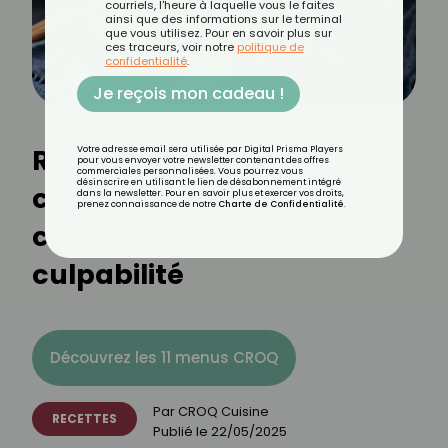
courriels, l'heure à laquelle vous le faites
ainsi que des informations sur le terminal
que vous utilisez. Pour en savoir plus sur
ces traceurs, voir notre
politique de
confidentialité
.
Je reçois mon cadeau !
Recette de poulet frit
Votre adresse email sera utilisée par Digital Prisma Players
pour vous envoyer votre newsletter contenant des offres
commerciales personnalisées. Vous pourrez vous
désinscrire en utilisant le lien de désabonnement intégré
coréen léger : le
dans la newsletter. Pour en savoir plus et exercer vos droits,
prenez connaissance de notre
Charte de Confidentialité
.
croustillant sans
culpabilité
Découvrez les 11 menus CROQ
Par
CROQ Cuisine
RECETTES
Publié le
22/05/2025