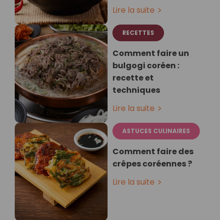
Lire la suite
RECETTES
Comment faire un
bulgogi coréen :
recette et
techniques
Lire la suite
ASTUCES CULINAIRES
Comment faire des
crêpes coréennes ?
Lire la suite