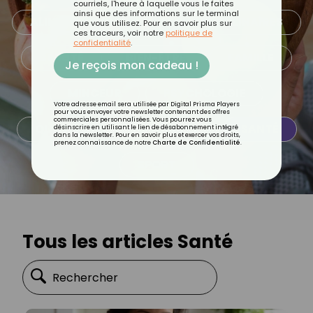
courriels, l'heure à laquelle vous le faites
ainsi que des informations sur le terminal
ALIMENTATION
ASTUCES CULINAIRES
que vous utilisez. Pour en savoir plus sur
ces traceurs, voir notre
politique de
confidentialité
.
BEAUTÉ
BIEN-ÊTRE
FAMILLE
Je reçois mon cadeau !
MINCEUR
PSYCHOLOGIE
Votre adresse email sera utilisée par Digital Prisma Players
pour vous envoyer votre newsletter contenant des offres
commerciales personnalisées. Vous pourrez vous
QUOTIDIEN
RECETTES
SANTÉ
désinscrire en utilisant le lien de désabonnement intégré
dans la newsletter. Pour en savoir plus et exercer vos droits,
prenez connaissance de notre
Charte de Confidentialité
.
SPORT
Tous les articles Santé