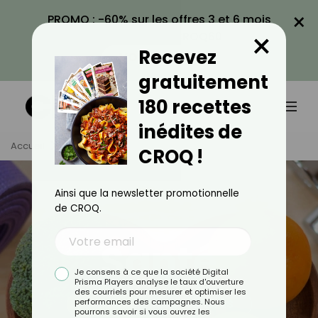
×
PROMO : -60% sur les offres 3 et 6 mois
×
avec le code CROQ60
Recevez
VOIR LA PROMO
gratuitement
180 recettes
inédites de
Accueil
Tag
Santé
CROQ !
Ainsi que la newsletter promotionnelle
de CROQ.
Santé
Je consens à ce que la société Digital
Prisma Players analyse le taux d'ouverture
des courriels pour mesurer et optimiser les
performances des campagnes. Nous
TOUS
ACTUALITÉS
pourrons savoir si vous ouvrez les