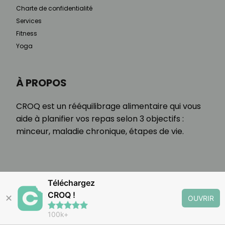
Charte de confidentialité
Services
Fitness
Yoga
À PROPOS
CROQ est un rééquilibrage alimentaire qui vous
aide à planifier vos repas selon 3 objectifs :
minceur, maladie chronique, étapes de vie.
Téléchargez
CROQ !
✕
OUVRIR
100k+