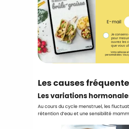
E-mail
Je consens 
pour mesure
ouvrez les c
que vous uti
Votre adresse em
personnalisées. Vous 
Les causes fréquente
Les variations hormonale
Au cours du cycle menstruel, les fluctu
rétention d’eau et une sensibilité mamma