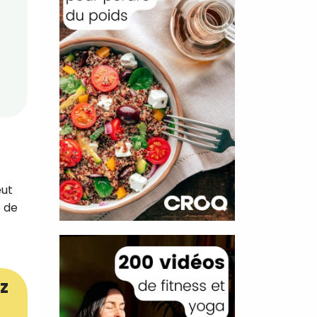
eut
e de
z