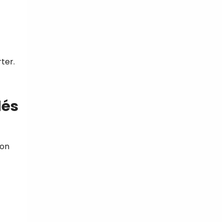
ter.
lés
ion