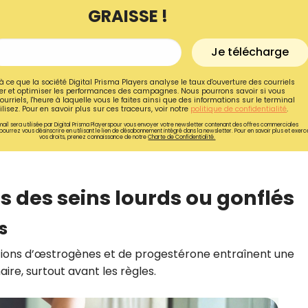
GRAISSE !
Je télécharge
à ce que la société Digital Prisma Players analyse le taux d'ouverture des courriels
r et optimiser les performances des campagnes. Nous pourrons savoir si vous
ourriels, l'heure à laquelle vous le faites ainsi que des informations sur le terminal
lisez. Pour en savoir plus sur ces traceurs, voir notre
politique de confidentialité
.
ail sera utilisée par Digital Prisma Playerspour vous envoyer votre newsletter contenant des offres commerciales
pourrez vous désinscrire en utilisant le lien de désabonnement intégré dans la newsletter. Pour en savoir plus et exerc
vos droits, prenez connaissance de notre
Charte de Confidentialité.
s des seins lourds ou gonflés
s
Recevez gratuitemen
recettes inédites de
ations d’œstrogènes et de progestérone entraînent une
!
ire, surtout avant les règles.
Ainsi que la newsletter promotio