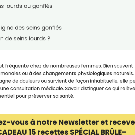
s lourds ou gonflés
rigine des seins gonflés
 de seins lourds ?
s est fréquente chez de nombreuses femmes. Bien souvent
 hormonales ou à des changements physiologiques naturels.
agne de douleurs ou survient de façon inhabituelle, elle p
une consultation médicale. Savoir distinguer ce qui relèv
ssentiel pour préserver sa santé.
ez-vous à notre Newsletter et receve
CADEAU 15 recettes SPÉCIAL BRÛLE-