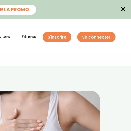
×
R LA PROMO
vices
Fitness
S'inscrire
Se connecter