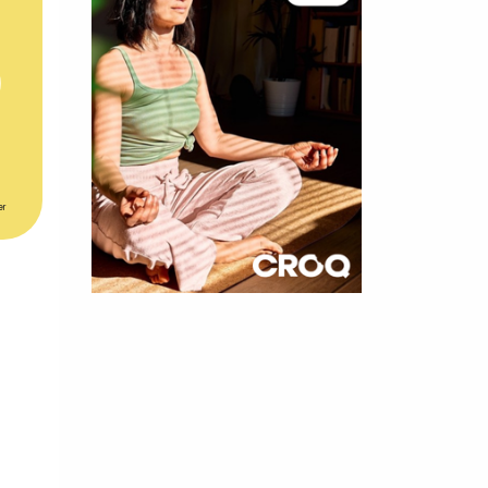
er
×
t 180
 CROQ
nnelle de