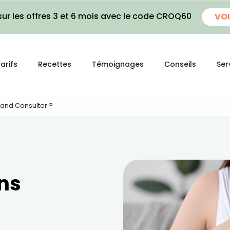
ur les offres 3 et 6 mois avec le code CROQ60
VOI
arifs
Recettes
Témoignages
Conseils
Ser
uand Consulter ?
ins