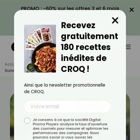
×
PROMO : -60% sur les offres 3 et 6 mois
×
avec le code CROQ60
Recevez
VOIR LA PROMO
gratuitement
180 recettes
inédites de
Accueil
Actus
Psychologie
CROQ !
Sunxiety : Quand Le Soleil Provoque De L’anxiété
Ainsi que la newsletter promotionnelle
de CROQ.
Je consens à ce que la société Digital
Prisma Players analyse le taux d'ouverture
des courriels pour mesurer et optimiser les
performances des campagnes. Nous
pourrons savoir si vous ouvrez les