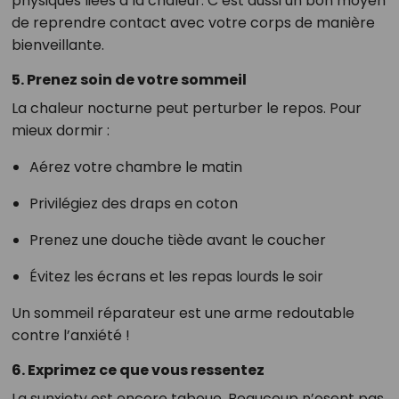
physiques liées à la chaleur. C’est aussi un bon moyen
de reprendre contact avec votre corps de manière
bienveillante.
5.
Prenez soin de votre sommeil
La chaleur nocturne peut perturber le repos. Pour
mieux dormir :
Aérez votre chambre le matin
Privilégiez des draps en coton
Prenez une douche tiède avant le coucher
Évitez les écrans et les repas lourds le soir
Un sommeil réparateur est une arme redoutable
contre l’anxiété !
6.
Exprimez ce que vous ressentez
La sunxiety est encore taboue. Beaucoup n’osent pas