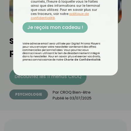
courriels, l'heure à laquelle vous le faites
ainsi que des informations sur le terminal
que vous utilisez. Pour en savoir plus sur
ces traceurs, voir notre
politique de
confidentialité
.
Je reçois mon cadeau !
Sunxiety : quand le soleil
Votre adresse email sera utilisée par Digital Prisma Players
pour vous envoyer votre newsletter contenant des offres
provoque de l’anxiété
commerciales personnalisées. Vous pourrez vous
désinscrire en utilisant le lien de désabonnement intégré
dans la newsletter. Pour en savoir plus et exercer vos droits,
prenez connaissance de notre
Charte de Confidentialité
.
Découvrez les 11 menus CROQ
Par
CROQ Bien-être
PSYCHOLOGIE
Publié le
03/07/2025