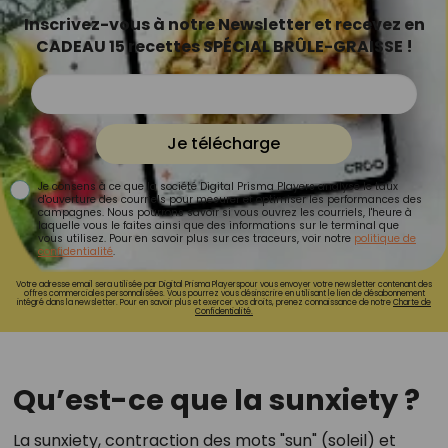
Inscrivez-vous à notre Newsletter et recevez en
CADEAU 15 recettes SPÉCIAL BRÛLE-GRAISSE !
Je télécharge
Je consens à ce que la société Digital Prisma Players analyse le taux
d'ouverture des courriels pour mesurer et optimiser les performances des
campagnes. Nous pourrons savoir si vous ouvrez les courriels, l'heure à
laquelle vous le faites ainsi que des informations sur le terminal que
vous utilisez. Pour en savoir plus sur ces traceurs, voir notre
politique de
confidentialité
.
Votre adresse email sera utilisée par Digital Prisma Playerspour vous envoyer votre newsletter contenant des
offres commerciales personnalisées. Vous pourrez vous désinscrire en utilisant le lien de désabonnement
intégré dans la newsletter. Pour en savoir plus et exercer vos droits, prenez connaissance de notre
Charte de
Confidentialité.
Qu’est-ce que la sunxiety ?
La sunxiety, contraction des mots "sun" (soleil) et