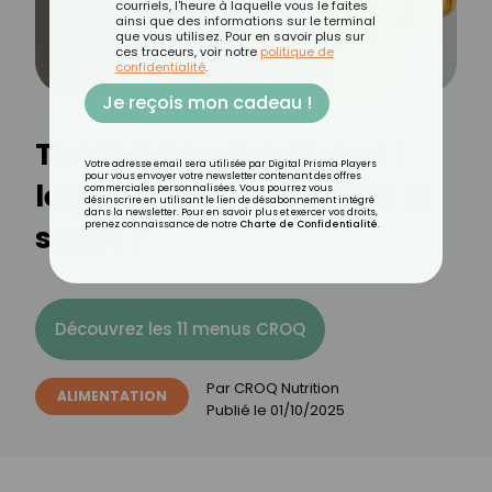
courriels, l'heure à laquelle vous le faites
ainsi que des informations sur le terminal
que vous utilisez. Pour en savoir plus sur
ces traceurs, voir notre
politique de
confidentialité
.
Je reçois mon cadeau !
Thé froid ou thé chaud :
Votre adresse email sera utilisée par Digital Prisma Players
pour vous envoyer votre newsletter contenant des offres
lequel est meilleur pour la
commerciales personnalisées. Vous pourrez vous
désinscrire en utilisant le lien de désabonnement intégré
dans la newsletter. Pour en savoir plus et exercer vos droits,
santé ?
prenez connaissance de notre
Charte de Confidentialité
.
Découvrez les 11 menus CROQ
Par
CROQ Nutrition
ALIMENTATION
Publié le
01/10/2025