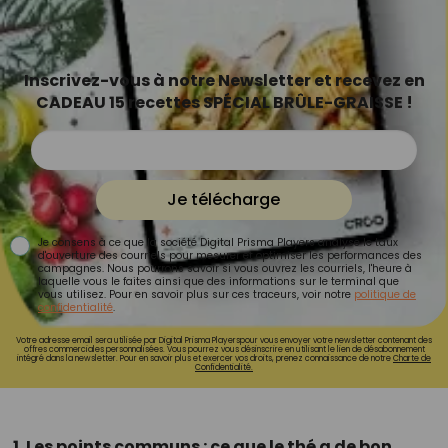
Inscrivez-vous à notre Newsletter et recevez en
CADEAU 15 recettes SPÉCIAL BRÛLE-GRAISSE !
Je télécharge
Je consens à ce que la société Digital Prisma Players analyse le taux
d'ouverture des courriels pour mesurer et optimiser les performances des
campagnes. Nous pourrons savoir si vous ouvrez les courriels, l'heure à
laquelle vous le faites ainsi que des informations sur le terminal que
vous utilisez. Pour en savoir plus sur ces traceurs, voir notre
politique de
confidentialité
.
Votre adresse email sera utilisée par Digital Prisma Playerspour vous envoyer votre newsletter contenant des
offres commerciales personnalisées. Vous pourrez vous désinscrire en utilisant le lien de désabonnement
intégré dans la newsletter. Pour en savoir plus et exercer vos droits, prenez connaissance de notre
Charte de
Confidentialité.
1. Les points communs : ce que le thé a de bon,