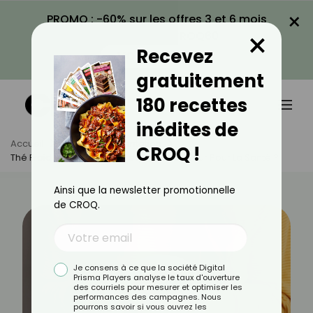
×
PROMO : -60% sur les offres 3 et 6 mois
×
avec le code CROQ60
Recevez
VOIR LA PROMO
gratuitement
180 recettes
inédites de
Accueil
Actus
Alimentation
CROQ !
Thé Froid Ou Thé Chaud : Lequel Est Meilleur Pour La Santé ?
Ainsi que la newsletter promotionnelle
de CROQ.
Je consens à ce que la société Digital
Prisma Players analyse le taux d'ouverture
des courriels pour mesurer et optimiser les
performances des campagnes. Nous
pourrons savoir si vous ouvrez les