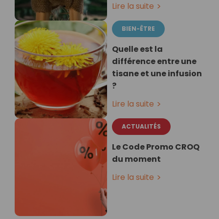
Lire la suite
BIEN-ÊTRE
Quelle est la
différence entre une
tisane et une infusion
?
Lire la suite
ACTUALITÉS
Le Code Promo CROQ
du moment
Lire la suite