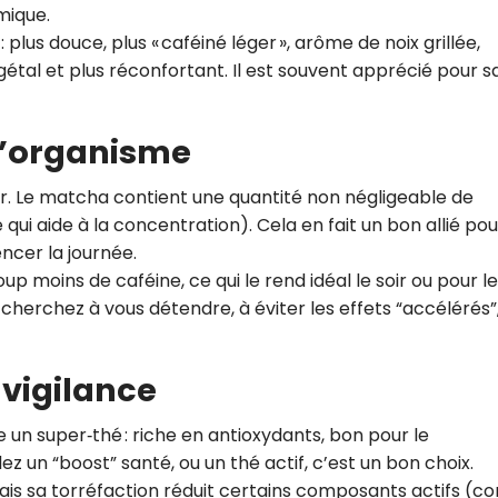
mique.
 plus douce, plus « caféiné léger », arôme de noix grillée,
gétal et plus réconfortant. Il est souvent apprécié pour s
 l’organisme
ir. Le matcha contient une quantité non négligeable de
qui aide à la concentration). Cela en fait un bon allié pou
ncer la journée.
p moins de caféine, ce qui le rend idéal le soir ou pour l
 cherchez à vous détendre, à éviter les effets “accélérés”, 
 vigilance
n super‑thé : riche en antioxydants, bon pour le
lez un “boost” santé, ou un thé actif, c’est un bon choix.
 mais sa torréfaction réduit certains composants actifs (