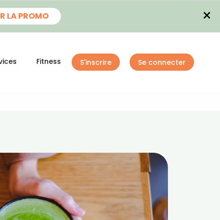
×
R LA PROMO
vices
Fitness
S'inscrire
Se connecter