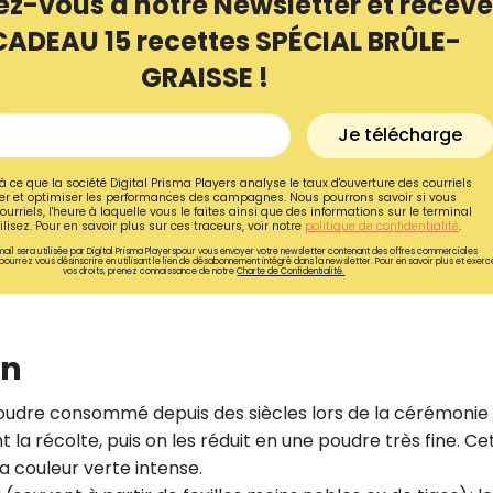
ez-vous à notre Newsletter et receve
CADEAU 15 recettes SPÉCIAL BRÛLE-
GRAISSE !
Je télécharge
à ce que la société Digital Prisma Players analyse le taux d'ouverture des courriels
r et optimiser les performances des campagnes. Nous pourrons savoir si vous
ourriels, l'heure à laquelle vous le faites ainsi que des informations sur le terminal
lisez. Pour en savoir plus sur ces traceurs, voir notre
politique de confidentialité
.
ail sera utilisée par Digital Prisma Playerspour vous envoyer votre newsletter contenant des offres commerciales
pourrez vous désinscrire en utilisant le lien de désabonnement intégré dans la newsletter. Pour en savoir plus et exerc
vos droits, prenez connaissance de notre
Charte de Confidentialité.
on
Recevez gratuitemen
recettes inédites de
poudre consommé depuis des siècles lors de la cérémonie
!
nt la récolte, puis on les réduit en une poudre très fine. Ce
a couleur verte intense.
Ainsi que la newsletter promotio