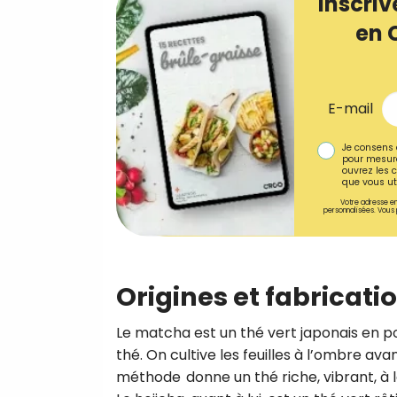
Inscriv
en 
E-mail
Je consens 
pour mesure
ouvrez les c
que vous uti
Votre adresse em
personnalisées. Vous 
Origines et fabricati
Le matcha est un thé vert japonais en 
thé. On cultive les feuilles à l’ombre ava
méthode donne un thé riche, vibrant, à l