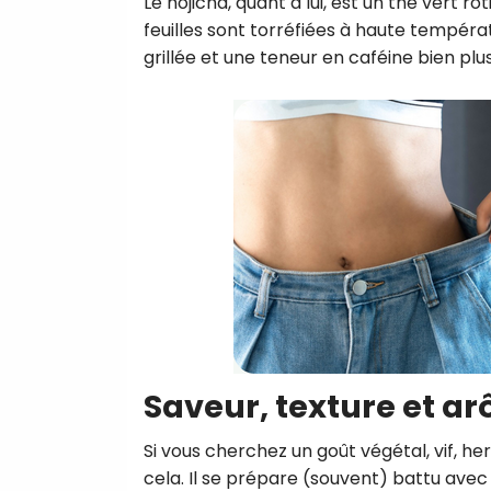
Le hojicha, quant à lui, est un thé vert rô
feuilles sont torréfiées à haute tempéra
grillée et une teneur en caféine bien plus
Saveur, texture et a
Si vous cherchez un goût végétal, vif, h
cela. Il se prépare (souvent) battu avec 