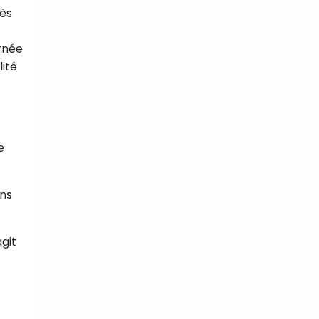
ès
urnée
lité
e
ans
agit