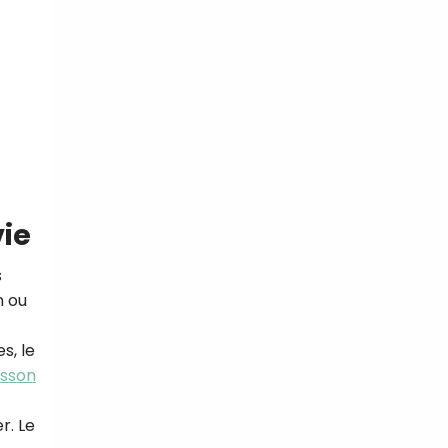
vie
s
n ou
s, le
isson
r. Le