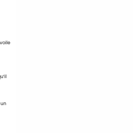
voile
’il
 un