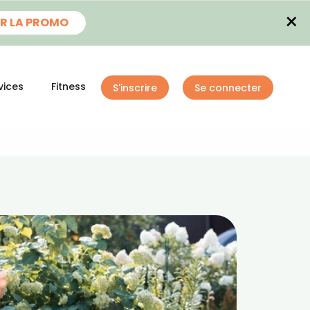
×
R LA PROMO
vices
Fitness
S'inscrire
Se connecter