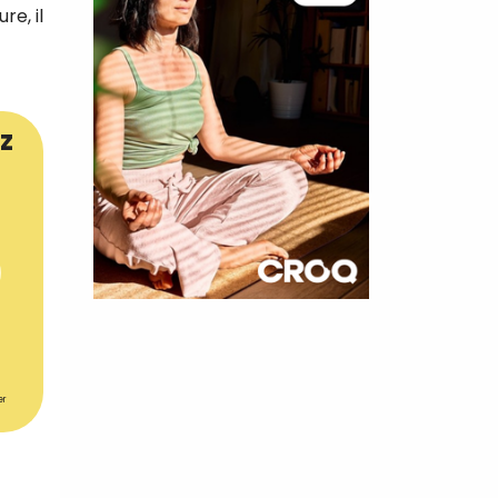
e, il
z
×
t 180
 CROQ
er
nnelle de