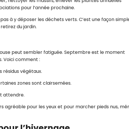
r, nettoyer les massifs, enlever les plantes annuelles
sociations pour l’année prochaine.
 pas à y déposer les déchets verts. C’est une façon simpl
etirez du jardin.
pelouse peut sembler fatiguée. Septembre est le moment
s. Voici comment :
es résidus végétaux.
rtaines zones sont clairsemées.
it attendre.
urs agréable pour les yeux et pour marcher pieds nus, m
 pour l’hivernage