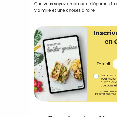
Que vous soyez amateur de légumes frais
y a mille et une choses à faire.
Inscriv
en 
E-mail
Je consens 
pour mesure
ouvrez les c
que vous uti
Votre adresse em
personnalisées. Vous 