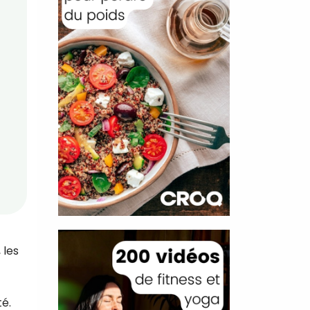
 les
té.