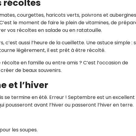
s récoltes
CROQ.
ates, courgettes, haricots verts, poivrons et aubergine
C’est le moment de faire le plein de vitamines, de prépar
r vos récoltes en salade ou en ratatouille.
Je consens à ce que la société Digi
Prisma Players analyse le taux d'ou
 c’est aussi l’heure de la cueillette. Une astuce simple : si
des courriels pour mesurer et optim
ourne légèrement, il est prêt à être récolté.
performances des campagnes. No
pourrons savoir si vous ouvrez les co
l'heure à laquelle vous le faites ains
récolte en famille ou entre amis ? C’est l’occasion de
des informations sur le terminal qu
e créer de beaux souvenirs.
utilisez. Pour en savoir plus sur ces 
voir notre
politique de confidentialit
 et l’hiver
Je reçois mon cadeau !
s se termine en été. Erreur ! Septembre est un excellent
pousseront avant l’hiver ou passeront l’hiver en terre.
Votre adresse email sera utilisée par Digital Prisma Playe
envoyer votre newsletter contenant des offres commercial
personnalisées. Vous pourrez vous désinscrire en utilisan
désabonnement intégré dans la newsletter. Pour en savoi
exercer vos droits, prenez connaissance de notre
Charte 
Confidentialité
.
 pour les soupes.